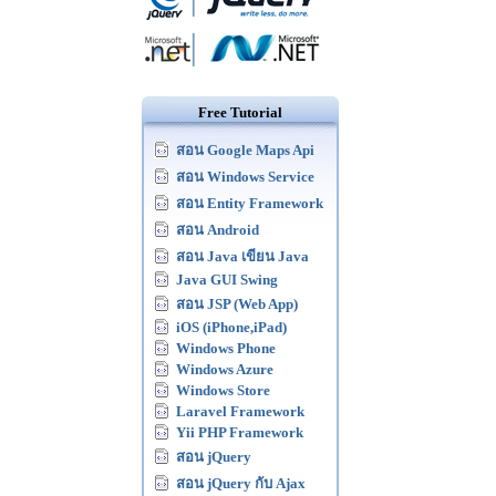
Free Tutorial
สอน Google Maps Api
สอน Windows Service
สอน Entity Framework
สอน Android
สอน Java เขียน Java
Java GUI Swing
สอน JSP (Web App)
iOS (iPhone,iPad)
Windows Phone
Windows Azure
Windows Store
Laravel Framework
Yii PHP Framework
สอน jQuery
สอน jQuery กับ Ajax