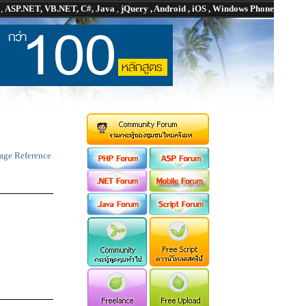
P
,
ASP.NET, VB.NET, C#, Java
,
jQuery , Android , iOS , Windows Phone
age Reference