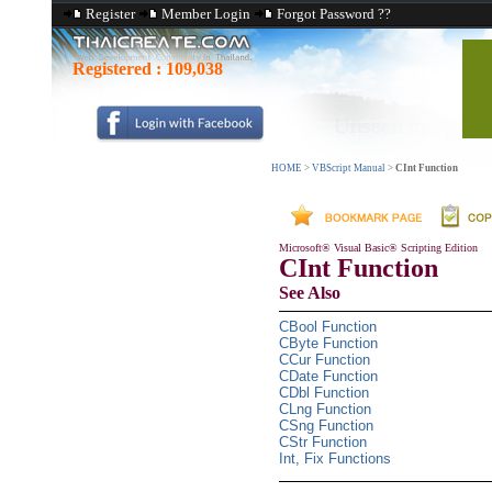
Register
Member Login
Forgot Password ??
Registered :
109,038
HOME
>
VBScript Manual
>
CInt Function
Microsoft® Visual Basic® Scripting Edition
CInt Function
See Also
CBool Function
CByte Function
CCur Function
CDate Function
CDbl Function
CLng Function
CSng Function
CStr Function
Int, Fix Functions