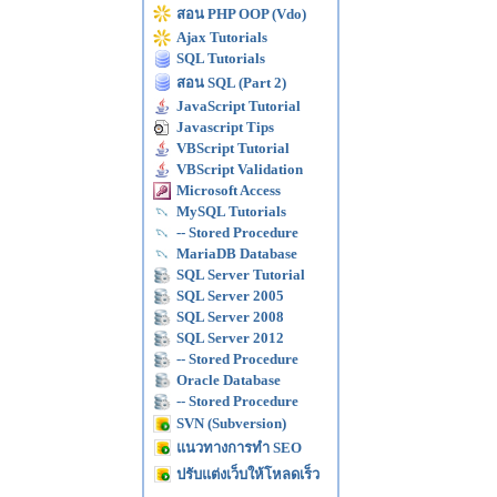
สอน PHP OOP (Vdo)
Ajax Tutorials
SQL Tutorials
สอน SQL (Part 2)
JavaScript Tutorial
Javascript Tips
VBScript Tutorial
VBScript Validation
Microsoft Access
MySQL Tutorials
-- Stored Procedure
MariaDB Database
SQL Server Tutorial
SQL Server 2005
SQL Server 2008
SQL Server 2012
-- Stored Procedure
Oracle Database
-- Stored Procedure
SVN (Subversion)
แนวทางการทำ SEO
ปรับแต่งเว็บให้โหลดเร็ว