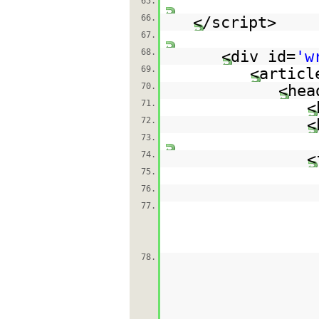
65.
66.
</script>
67.
68.
<div id=
'w
69.
<articl
70.
<hea
71.
<
72.
<
73.
74.
<
75.
76.
77.
78.