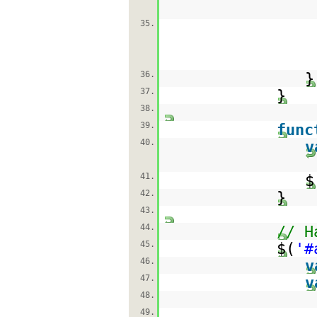
35.
36.
}
37.
}
38.
39.
func
40.
v
41.
$
42.
}
43.
44.
// H
45.
$(
'#
46.
v
47.
v
48.
49.