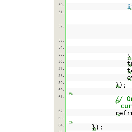
50.
i
51.
52.
53.
54.
55.
}
56.
t
57.
t
58.
e
59.
});
60.
61.
// O
cu
62.
refr
63.
64.
});