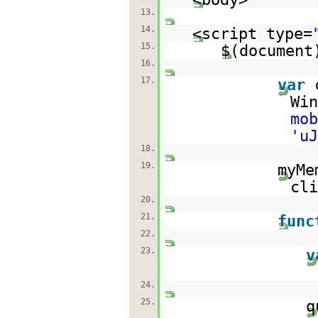
13.
14.
<script type=
15.
$(document
16.
17.
var
Wi
mo
'u
18.
19.
myMe
cl
20.
21.
func
22.
23.
v
24.
25.
q