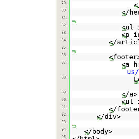
79.
<
80.
</he
81.
82.
<ul 
83.
<p i
84.
</artic
85.
86.
<footer
87.
<a h
us
88.
L
89.
</a>
90.
<ul 
91.
</foote
92.
</div>
93.
94.
</body>
95.
</html>