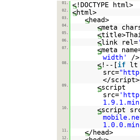
01.
<!DOCTYPE html>
02.
<html>
03.
<head>
04.
<meta char
05.
<title>Tha
06.
<link rel=
07.
<meta name
width'
/>
08.
<!--[
if
lt
src=
"
http
</script>
09.
<script
src=
'
http
1.9.1.min
10.
<script sr
mobile.ne
1.0.0.min
11.
</head>
12.
<body>