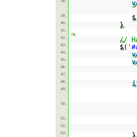
38.
v
39.
$
40.
}
41.
42.
// H
43.
$(
'#
44.
v
45.
v
46.
47.
48.
i
49.
50.
51.
52.
53.
}