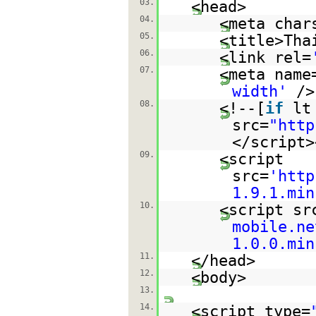
03.
<head>
04.
<meta char
05.
<title>Tha
06.
<link rel=
07.
<meta name
width'
/>
08.
<!--[
if
lt
src=
"
http
</script>
09.
<script
src=
'
http
1.9.1.min
10.
<script sr
mobile.ne
1.0.0.min
11.
</head>
12.
<body>
13.
14.
<script type=