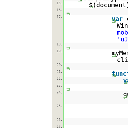
15.
$(document
16.
17.
var
Wi
mo
'u
18.
19.
myMe
cl
20.
21.
func
22.
v
23.
24.
q
25.
26.
27.