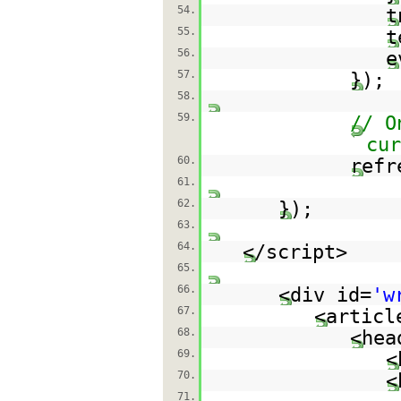
54.
t
55.
t
56.
e
57.
});
58.
59.
// O
cu
60.
refr
61.
62.
});
63.
64.
</script>
65.
66.
<div id=
'w
67.
<articl
68.
<hea
69.
<
70.
<
71.