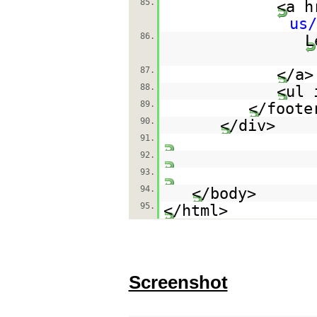
85.
<a h
us
86.
L
87.
</a>
88.
<ul 
89.
</foote
90.
</div>
91.
92.
93.
94.
</body>
95.
</html>
Screenshot