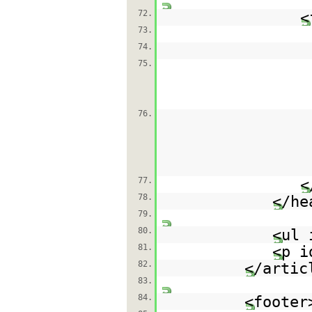
72.
<
73.
74.
75.
76.
77.
<
78.
</he
79.
80.
<ul 
81.
<p i
82.
</artic
83.
84.
<footer