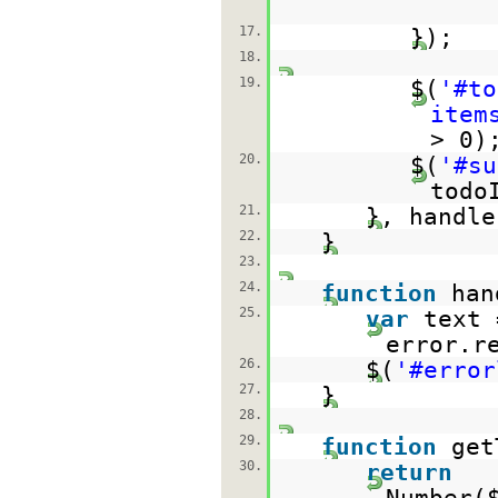
17.
});
18.
19.
$(
'#to
item
> 0)
20.
$(
'#su
todo
21.
}, handle
22.
}
23.
24.
function
han
25.
var
text 
error.r
26.
$(
'#error
27.
}
28.
29.
function
get
30.
return
Number(