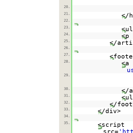
20.
21.
</h
22.
23.
<ul
24.
<p 
25.
</arti
26.
27.
<foote
28.
<a 
u
29.
30.
</a
31.
<ul
32.
</foot
33.
</div>
34.
35.
<script
src=
'
ht