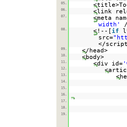
05.
<title>To
06.
<link rel
07.
<meta nam
width'
08.
<!--[
if
l
src=
"
ht
</scrip
09.
</head>
10.
<body>
11.
<div id=
'
12.
<artic
13.
<he
14.
15.
16.
17.
18.
19.