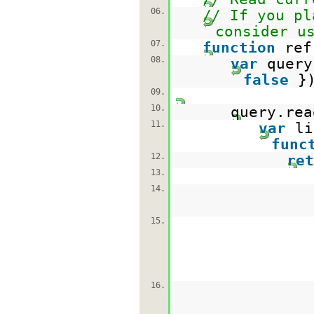
06.
// If you pl
consider u
07.
function
ref
08.
var
query
false
}
09.
10.
query.rea
11.
var
li
func
12.
ret
13.
14.
15.
16.