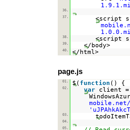
1.9.1.m
36.
37.
<script s
mobile.
1.0.0.m
38.
<script s
39.
</body>
40.
</html>
page.js
01.
$(
function
() {
02.
var
client 
WindowsAzu
mobile.net
'uJPAhkAkc
03.
todoItemT
04.
05.
// Read curr