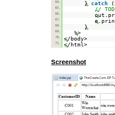
64.
}
catch
(
65.
// TOD
66.
out.pr
67.
e.prin
68.
}
69.
%>
70.
</body>
71.
</html>
Screenshot