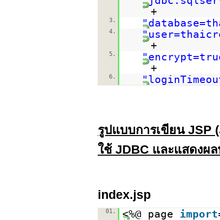
"jdbc:
sqlser
+
3.
"database=th
4.
"user=thaicr
+
5.
"encrypt=tru
+
6.
"loginTimeou
รูปแบบการเขียน JSP (J
ใช้ JDBC และแสดงผล
index.jsp
01.
<%@ page
import