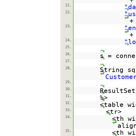
21.
"da
22.
"us
+
23.
"en
+
24.
"lo
25.
26.
s = conne
27.
28.
String s
Custome
29.
30.
ResultSet
31.
%>
32.
<table wi
33.
<tr>
34.
<th wi
alig
35.
<th wi