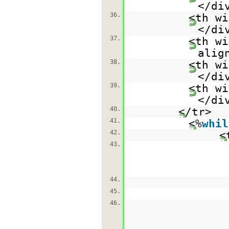
</di
36.
<th wi
</di
37.
<th wi
alig
38.
<th wi
</di
39.
<th wi
</di
40.
</tr>
41.
<%
whil
42.
<
43.
44.
45.
46.