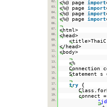
02.
<%@ page
import
03.
<%@ page
import
04.
<%@ page
import
05.
<%@ page
import
06.
07.
<html>
08.
<head>
09.
<title>ThaiC
10.
</head>
11.
<body>
12.
13.
<%
14.
Connection 
15.
Statement s
16.
17.
try
{
18.
Class.for
19.
connect 
20.
"jd
+