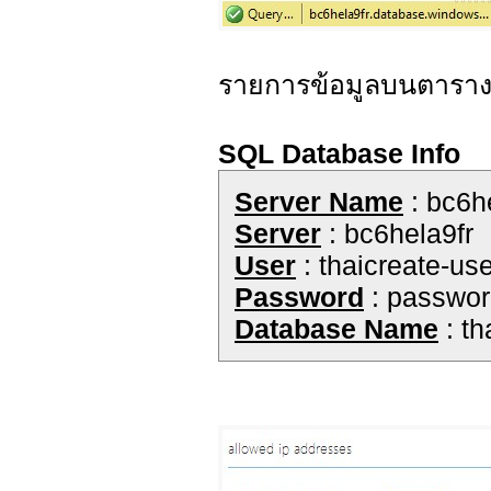
รายการข้อมูลบนตารา
SQL Database Info
Server Name
: bc6h
Server
: bc6hela9fr
User
: thaicreate-use
Password
: passwo
Database Name
: th