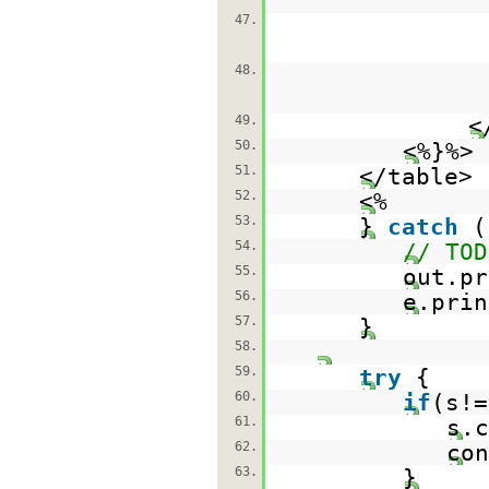
47.
48.
49.
<
50.
<%}%>
51.
</tab
52.
<%
53.
}
catch
(
54.
// TOD
55.
out.pr
56.
e.prin
57.
}
58.
59.
try
{
60.
if
(s!=
61.
s.c
62.
con
63.
}