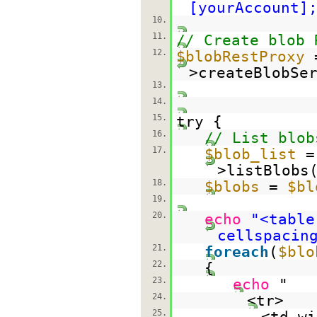
[yourAccount]
10.
11.
// Create blob 
12.
$blobRestProxy
>createBlobSe
13.
14.
15.
try {
16.
// List blob
17.
$blob_list
>listBlobs
18.
$blobs
=
$bl
19.
20.
echo
"<table
cellspacin
21.
foreach
(
$blo
22.
{
23.
echo
"
24.
<tr>
25.
<td wi