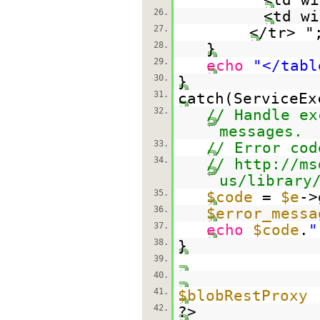
26.
<td wi
27.
</tr> "
28.
}
29.
echo
"</tabl
30.
}
31.
catch(ServiceE
32.
// Handle ex
messages.
33.
// Error cod
34.
//
http://ms
us/library
35.
$code
=
$e
->
36.
$error_messa
37.
echo
$code
.
"
38.
}
39.
40.
41.
$blobRestProxy
42.
?>