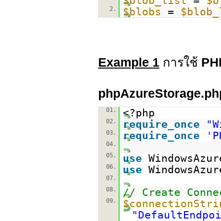
$blob_list
=
$b
2.
$blobs
=
$blob_
Example 1
การใช้
PH
phpAzureStorage.ph
01.
<?php
02.
require_once
"W
03.
require_once
'P
04.
05.
use
WindowsAzur
06.
use
WindowsAzur
07.
08.
// Create Conne
09.
$connectionStri
"DefaultEndpo