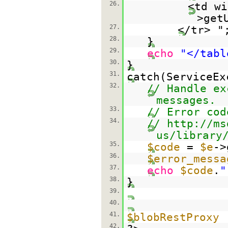
26.
<td wi
>get
27.
</tr> "
28.
}
29.
echo
"</tabl
30.
}
31.
catch(ServiceE
32.
// Handle ex
messages.
33.
// Error cod
34.
//
http://ms
us/library
35.
$code
=
$e
->
36.
$error_messa
37.
echo
$code
.
"
38.
}
39.
40.
41.
$blobRestProxy
42.