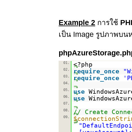
Example 2
การใช้
PH
เป็น Image รูปภาพบนห
phpAzureStorage.ph
01.
<?php
02.
require_once
"W
03.
require_once
'P
04.
05.
use
WindowsAzur
06.
use
WindowsAzur
07.
08.
// Create Conne
09.
$connectionStri
"DefaultEndpo