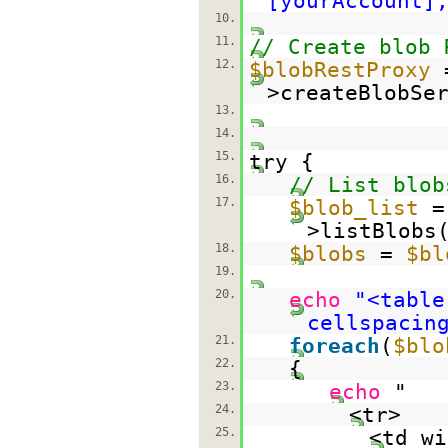
[yourAccount]
10.
11.
// Create blob 
12.
$blobRestProxy
>createBlobSe
13.
14.
15.
try {
16.
// List blob
17.
$blob_list
>listBlobs
18.
$blobs
=
$bl
19.
20.
echo
"<table
cellspacin
21.
foreach
(
$blo
22.
{
23.
echo
"
24.
<tr>
25.
<td wi