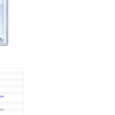
ey=
g
);