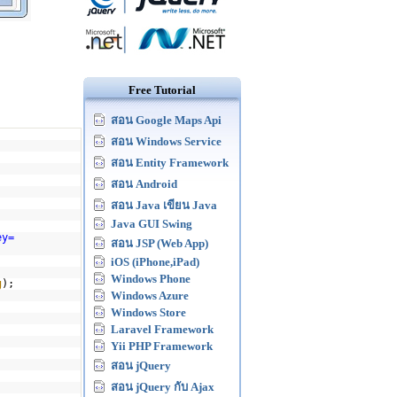
Free Tutorial
สอน Google Maps Api
สอน Windows Service
สอน Entity Framework
สอน Android
สอน Java เขียน Java
Java GUI Swing
ey=
สอน JSP (Web App)
iOS (iPhone,iPad)
Windows Phone
g
);
Windows Azure
Windows Store
Laravel Framework
Yii PHP Framework
สอน jQuery
สอน jQuery กับ Ajax