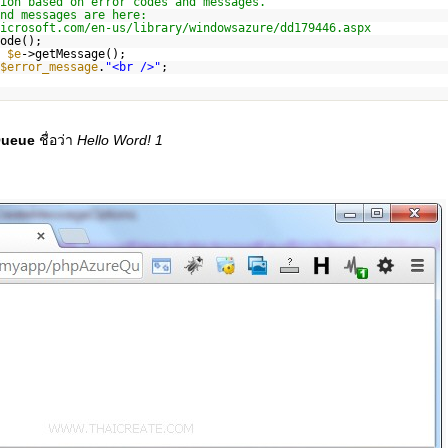
ion based on error codes and messages.
nd messages are here:
icrosoft.com/en-us/library/windowsazure/dd179446.aspx
ode();
=
$e
->getMessage();
$error_message
.
"<br />"
;
Queue
ชื่อว่า
Hello Word! 1