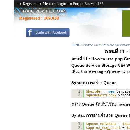
Register
Member Login
Forgot Password ??
Registered :
109,038
HOME
>
Windows Azure
>
Windows Azure (Storag
ตอนที่ 11 :
ตอนที่ 11 : How to use php Cr
Queue Service Storage
ของ
W
เพื่อสร้าง
Message Queue
และ
Syntax การสร้าง Queue
1.
$builder
=
new
Servic
2.
$queueRestProxy
->crea
สร้าง Queue จัดเก็บไว้ใน
myqu
Syntax การอ่านจำนวน Queue ท
1.
$queue_metadata
=
$qu
2.
$approx_msg_count
=
$