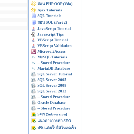
สอน PHP OOP (Vdo)
Ajax Tutorials
SQL Tutorials
สอน SQL (Part 2)
JavaScript Tutorial
Javascript Tips
VBScript Tutorial
VBScript Validation
Microsoft Access
MySQL Tutorials
-- Stored Procedure
MariaDB Database
SQL Server Tutorial
SQL Server 2005
SQL Server 2008
SQL Server 2012
-- Stored Procedure
Oracle Database
-- Stored Procedure
SVN (Subversion)
แนวทางการทำ SEO
ปรับแต่งเว็บให้โหลดเร็ว