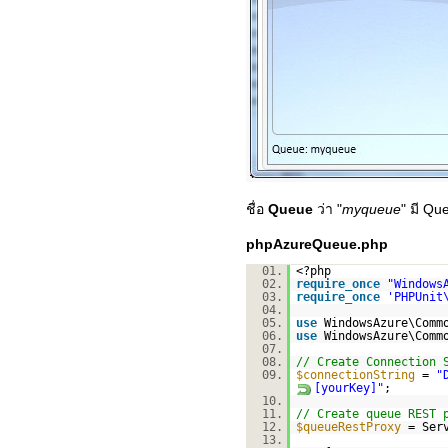
ชื่อ
Queue
ว่า "
myqueue
" มี Q
phpAzureQueue.php
01.
<?php
02.
require_once
"Windows
03.
require_once
'PHPUnit
04.
05.
use
WindowsAzure\Comm
06.
use
WindowsAzure\Comm
07.
08.
// Create Connection 
09.
$connectionString
=
"
[yourKey]"
;
10.
11.
// Create queue REST 
12.
$queueRestProxy
= Ser
13.