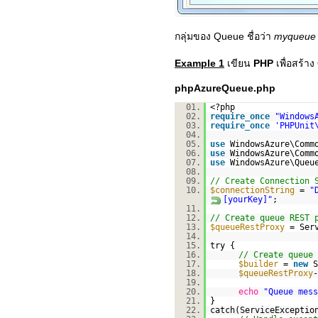
กลุ่มของ Queue ชื่อว่า
myqueu
Example 1
เขียน
PHP
เพื่อสร้า
phpAzureQueue.php
01.
<?php
02.
require_once
"Windows
03.
require_once
'PHPUnit
04.
05.
use
WindowsAzure\Comm
06.
use
WindowsAzure\Comm
07.
use
WindowsAzure\Queu
08.
09.
// Create Connection 
10.
$connectionString
=
"
[yourKey]"
;
11.
12.
// Create queue REST 
13.
$queueRestProxy
= Ser
14.
15.
try {
16.
// Create queue 
17.
$builder
=
new
S
18.
$queueRestProxy
-
19.
20.
echo
"Queue mess
21.
}
22.
catch(ServiceExcepti