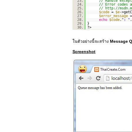
23.
// Handle except
24.
// Error codes a
25.
//
http://msdn.m
26.
$code
=
$e
->getC
27.
$error_message
28.
echo
$code
.
": "
.
29.
}
30.
?>
ในตัวอย่างนี้จะสร้าง
Message 
Screenshot