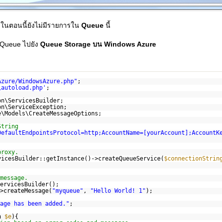
e
ในตอนนี้ยังไม่มีรายการใน
Queue
นี้
ง Queue ไปยัง
Queue Storage บน Windows Azure
Azure/WindowsAzure.php"
;
\autoload.php'
;
on\ServicesBuilder;
on\ServiceException;
e\Models\CreateMessageOptions;
String
DefaultEndpointsProtocol=http;AccountName=[yourAccount];AccountK
proxy.
vicesBuilder::getInstance()->createQueueService(
$connectionStrin
message.
ervicesBuilder();
>createMessage(
"myqueue"
,
"Hello World! 1"
);
age has been added."
;
on
$e
){