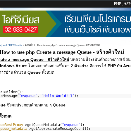
PHP
,
AS
e) and PHP Website
>
ตอนที่ 11 : How to use php Create a message Queue - สร้างคิวใหม่
 How to use php Create a message Queue - สร้างคิวใหม่
eate a message Queue - สร้างคิวใหม่
บทความนี้จะเป็นตัวอย่างการเขีย
indows Azure
โดยจะยกตัวอย่างขึ้นมา 2 ตัวอย่าง คือการใช้
PHP กับ Az
การอ่านจำนวน
Queue
ทั้งหมด
esBuilder();
teMessage(
"myqueue"
,
"Hello World! 1"
);
eue
ซึ่งจะประกอบด้วยหลาย ๆ Queue
ั้งหมด
eueRestProxy
->getQueueMetadata(
"myqueue"
);
queue_metadata
->getApproximateMessageCount();