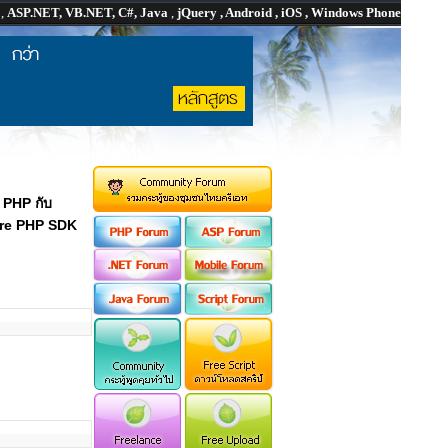
P
,
ASP.NET, VB.NET, C#, Java
,
jQuery , Android , iOS , Windows Phone
น
PHP กับ
ure PHP SDK