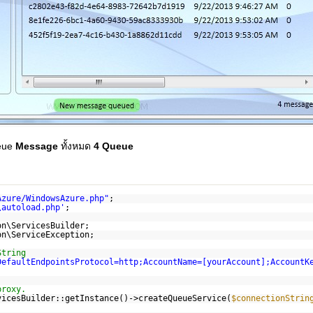
ueue
Message
ทั้งหมด
4 Queue
Azure/WindowsAzure.php"
;
\autoload.php'
;
on\ServicesBuilder;
on\ServiceException;
String
DefaultEndpointsProtocol=http;AccountName=[yourAccount];AccountK
proxy.
vicesBuilder::getInstance()->createQueueService(
$connectionStrin