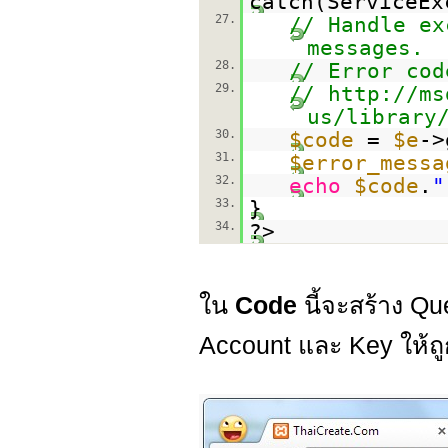
catch(ServiceE
27.
// Handle ex
messages.
28.
// Error cod
29.
//
http://ms
us/library
30.
$code
=
$e
->
31.
$error_messa
32.
echo
$code
.
"
33.
}
34.
?>
ใน
Code
นี้จะสร้าง Q
Account และ Key ให้ถู