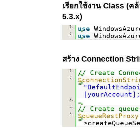
เรียกใช้งาน Class (คล
5.3.x)
1.
use
WindowsAzur
2.
use
WindowsAzur
สร้าง Connection Strin
1.
// Create Conne
2.
$connectionStri
"DefaultEndpo
[yourAccount]
3.
4.
// Create queue
5.
$queueRestProxy
>createQueueS