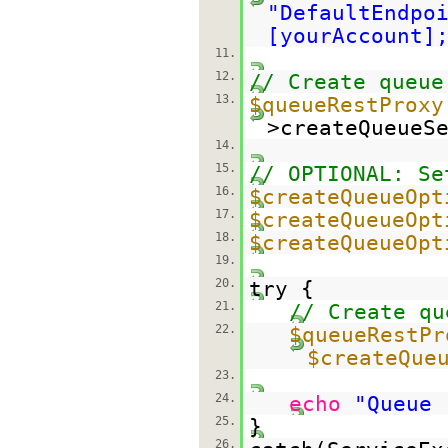
"DefaultEndpo
[yourAccount]
11.
12.
// Create queue
13.
$queueRestProxy
>createQueueS
14.
15.
// OPTIONAL: Se
16.
$createQueueOpt
17.
$createQueueOpt
18.
$createQueueOpt
19.
20.
try {
21.
// Create qu
22.
$queueRestPr
$createQue
23.
24.
echo
"Queue 
25.
}
26.