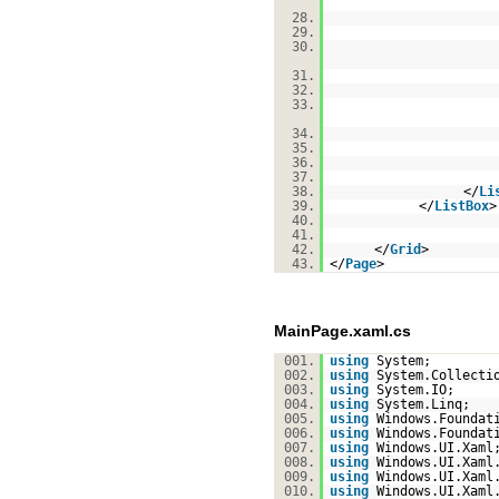
28.
29.
30.
31.
32.
33.
34.
35.
36.
37.
38.
</
Li
39.
</
ListBox
>
40.
41.
42.
</
Grid
>
43.
</
Page
>
MainPage.xaml.cs
001.
using
System;
002.
using
System.Collecti
003.
using
System.IO;
004.
using
System.Linq;
005.
using
Windows.Foundat
006.
using
Windows.Foundat
007.
using
Windows.UI.Xaml
008.
using
Windows.UI.Xaml
009.
using
Windows.UI.Xaml
010.
using
Windows.UI.Xaml