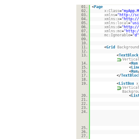
01.
<
Page
02.
x:Class
=
"myApp.M
03.
xmlns
=
"
http://sc
04.
xmlns:x
=
"
http://
05.
xmlns:local
=
"usi
06.
xmlns:d
=
"
http://
07.
xmlns:mc
=
"
http:/
08.
mc:Ignorable
=
"d"
09.
10.
11.
<
Grid
Background
12.
13.
<
TextBlock
Vertica
14.
<
Run
15.
<
Lin
16.
<
Run
17.
</
TextBloc
18.
19.
<
ListBox
x
Vertica
Backgro
20.
<
Lis
21.
22.
23.
24.
25.
26.
27.