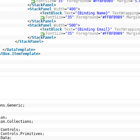
FontSize
=
"35"
Foreground
=
"#FFBFB9B9"
Margin
=
"5,
</
StackPanel
>
<
StackPanel
Width
=
"400"
>
<
TextBlock
Text
=
"{Binding Name}"
TextWrapping
FontSize
=
"35"
Foreground
=
"#FFBFB9B9"
Margin
</
StackPanel
>
<
StackPanel
Width
=
"500"
>
<
TextBlock
Text
=
"{Binding Email}"
TextWrappin
FontSize
=
"35"
Foreground
=
"#FFBFB9B9"
Margin
</
StackPanel
>
</
StackPanel
>
</
DataTemplate
>
stBox.ItemTemplate
>
ons.Generic;
ion;
ion.Collections;
;
.Controls;
.Controls.Primitives;
.Data;