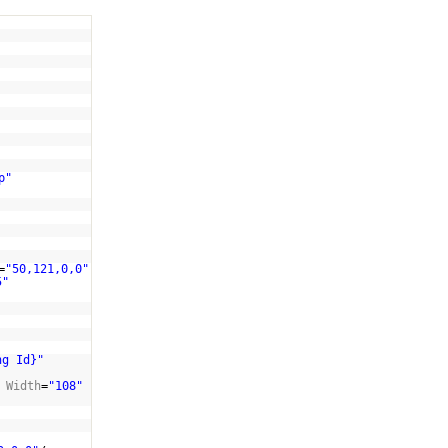
p"
=
"50,121,0,0"
5"
ng Id}"
Width
=
"108"