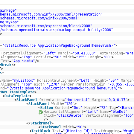
ainPage"
hemas.microsoft.com/winfx/2006/xaml/presentation
"
schemas.microsoft.com/winfx/2006/xaml
"
ng:myApp"
schemas.microsoft.com/expression/blend/2008
"
/schemas.openxmlformats.org/markup-compatibility/2006
"
>
=
"{StaticResource ApplicationPageBackgroundThemeBrush}"
>
HorizontalAlignment
=
"Left"
Margin
=
"50,41,0,0"
TextWrapping
=
"Wra
lAlignment
=
"Top"
FontSize
=
"50"
Width
=
"355"
Height
=
"80"
>
Text
=
"App ของฉัน"
/>
eBreak
/>
/>
k
>
:Name
=
"myListbox"
HorizontalAlignment
=
"Left"
Height
=
"504"
Margin
lAlignment
=
"Top"
Width
=
"1270"
RenderTransformOrigin
=
"-0.055,-1.6
und
=
"{StaticResource ApplicationPageBackgroundThemeBrush}"
>
tBox.ItemTemplate
>
<
DataTemplate
>
<
StackPanel
Orientation
=
"Horizontal"
Margin
=
"0,0,0,17"
>
<
StackPanel
Width
=
"120"
>
<
Button
Content
=
"Del"
Height
=
"72"
Tag
=
"{Bindi
HorizontalAlignment
=
"Left"
Name
=
"btnDel"
Click
=
"ClickDelete"
VerticalAlignment
=
"Top"
/>
</
StackPanel
>
<
StackPanel
Width
=
"50"
>
<
TextBlock
Text
=
"{Binding Id}"
TextWrapping
=
"Wrap"