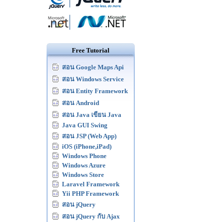
Free Tutorial
สอน Google Maps Api
สอน Windows Service
สอน Entity Framework
สอน Android
สอน Java เขียน Java
Java GUI Swing
สอน JSP (Web App)
iOS (iPhone,iPad)
Windows Phone
Windows Azure
Windows Store
Laravel Framework
Yii PHP Framework
สอน jQuery
สอน jQuery กับ Ajax