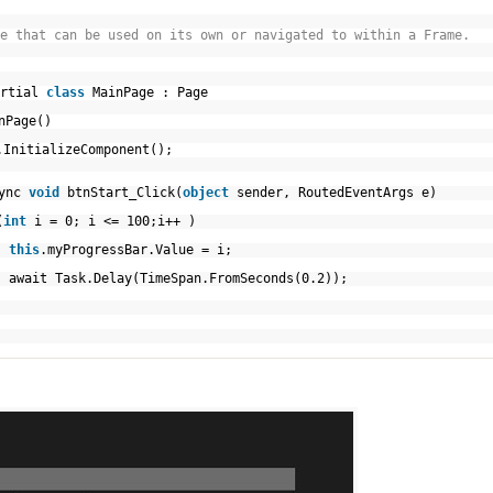
e that can be used on its own or navigated to within a Frame.
artial
class
MainPage : Page
nPage()
.InitializeComponent();
sync
void
btnStart_Click(
object
sender, RoutedEventArgs e)
(
int
i = 0; i <= 100;i++ )
this
.myProgressBar.Value = i;
await Task.Delay(TimeSpan.FromSeconds(0.2));