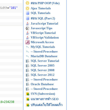
สอน PHP OOP (Vdo)
Width
=
"101"
Ajax Tutorials
SQL Tutorials
สอน SQL (Part 2)
JavaScript Tutorial
Javascript Tips
VBScript Tutorial
VBScript Validation
Microsoft Access
MySQL Tutorials
-- Stored Procedure
MariaDB Database
SQL Server Tutorial
SQL Server 2005
SQL Server 2008
SQL Server 2012
-- Stored Procedure
Oracle Database
-- Stored Procedure
SVN (Subversion)
แนวทางการทำ SEO
Id=234238
ปรับแต่งเว็บให้โหลดเร็ว