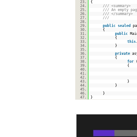
23.
{
24.
/// <summary>
25.
/// An empty pag
26.
/// </summary>
27.
///
28.
29.
public
sealed
p
30.
{
31.
public
Mai
32.
{
33.
this
34.
}
35.
36.
private
a
37.
{
38.
for
39.
{
40.
41.
42.
43.
}
44.
}
45.
46.
}
47.
}