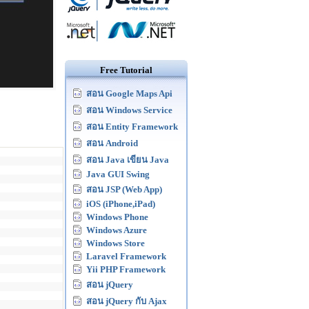
Free Tutorial
สอน Google Maps Api
สอน Windows Service
สอน Entity Framework
สอน Android
สอน Java เขียน Java
Java GUI Swing
สอน JSP (Web App)
iOS (iPhone,iPad)
Windows Phone
Windows Azure
Windows Store
Laravel Framework
Yii PHP Framework
สอน jQuery
สอน jQuery กับ Ajax