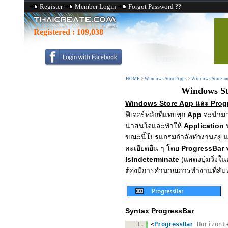
Register
Member Login
Forgot Password ??
Registered :
109,038
HOME
>
Windows Store Apps
>
Windows Store and
Windows St
Windows Store App และ Progre
ฟีเจอร์หลักที่แทบทุก
App
จะนำมา
น่าสนใจและทำให้
Application
ขณะนี้โปรแกรมกำลังทำงานอยู่ 
ละเอียดอื่น ๆ โดย
ProgressBar
จ
IsIndeterminate
(แสดงปุ่มวิ่ง
ต้องมีการคำนวณการทำงานที่สัมพัน
Syntax ProgressBar
1.
<
ProgressBar
Horizont