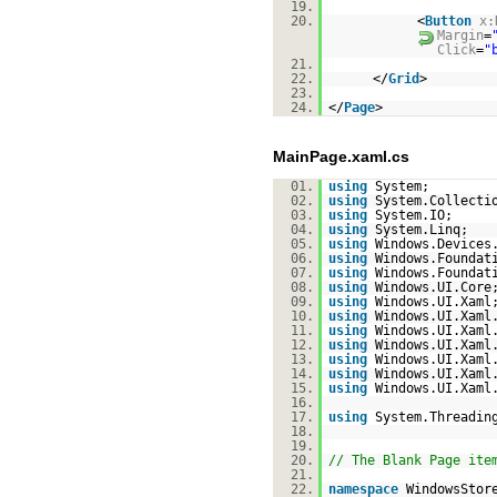
19.
20.
<
Button
x:
Margin
=
Click
=
"
21.
22.
</
Grid
>
23.
24.
</
Page
>
MainPage.xaml.cs
01.
using
System;
02.
using
System.Collecti
03.
using
System.IO;
04.
using
System.Linq;
05.
using
Windows.Devices
06.
using
Windows.Foundat
07.
using
Windows.Foundat
08.
using
Windows.UI.Core
09.
using
Windows.UI.Xaml
10.
using
Windows.UI.Xaml
11.
using
Windows.UI.Xaml
12.
using
Windows.UI.Xaml
13.
using
Windows.UI.Xaml
14.
using
Windows.UI.Xaml
15.
using
Windows.UI.Xaml
16.
17.
using
System.Threadin
18.
19.
20.
// The Blank Page ite
21.
22.
namespace
WindowsStor