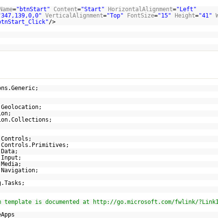
Name
=
"btnStart"
Content
=
"Start"
HorizontalAlignment
=
"Left"
"347,139,0,0"
VerticalAlignment
=
"Top"
FontSize
=
"15"
Height
=
"41"
btnStart_Click"
/>
ons.Generic;
.Geolocation;
ion;
ion.Collections;
;
;
.Controls;
.Controls.Primitives;
.Data;
.Input;
.Media;
.Navigation;
g.Tasks;
m template is documented at
http://go.microsoft.com/fwlink/?Link
eApps