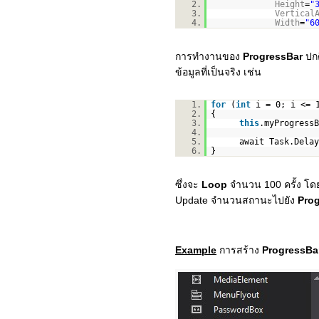
2.
Height
=
"
3.
Vertical
4.
Width
=
"6
การทำงานของ
ProgressBar
ปก
ข้อมูลที่เป็นจริง เช่น
1.
for
(
int
i = 0; i <= 
2.
{
3.
this
.myProgressB
4.
5.
await Task.Delay
6.
}
ซึ่งจะ
Loop
จำนวน 100 ครั้ง โด
Update จำนวนสถานะไปยัง
Pro
Example
การสร้าง
ProgressBa