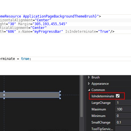
emeResource ApplicationPageBackgroundThemeBrush}"
>
izontalAlignment
=
"Center"
ght
=
"30"
Margin
=
"305,193,455,545"
ticalAlignment
=
"Center"
th
=
"606"
x:Name
=
"myProgressBar"
IsIndeterminate
=
"True"
/>
erminate =
true
;