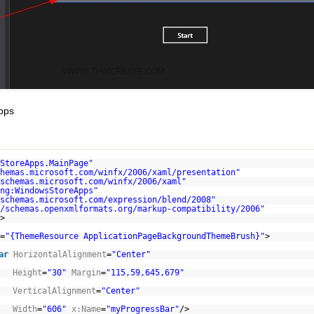
pps
StoreApps.MainPage"
hemas.microsoft.com/winfx/2006/xaml/presentation
"
schemas.microsoft.com/winfx/2006/xaml
"
ng:WindowsStoreApps"
schemas.microsoft.com/expression/blend/2008
"
/schemas.openxmlformats.org/markup-compatibility/2006
"
>
=
"{ThemeResource ApplicationPageBackgroundThemeBrush}"
>
ar
HorizontalAlignment
=
"Center"
Height
=
"30"
Margin
=
"115,59,645,679"
VerticalAlignment
=
"Center"
Width
=
"606"
x:Name
=
"myProgressBar"
/>