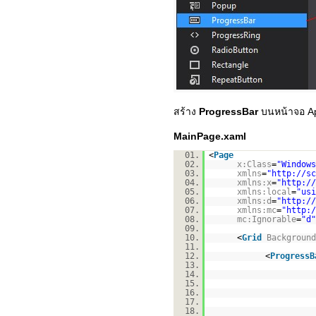
สร้าง
ProgressBar
บนหน้าจอ A
MainPage.xaml
01.
<
Page
02.
x:Class
=
"Windows
03.
xmlns
=
"
http://sc
04.
xmlns:x
=
"
http://
05.
xmlns:local
=
"usi
06.
xmlns:d
=
"
http://
07.
xmlns:mc
=
"
http:/
08.
mc:Ignorable
=
"d"
09.
10.
<
Grid
Background
11.
12.
<
ProgressB
13.
14.
15.
16.
17.
18.