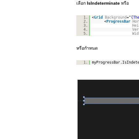
เลือก
IsIndeterminate
หรือ
1.
<
Grid
Background
=
"{Th
2.
<
ProgressBar
Hor
3.
Hei
4.
Ver
5.
Wid
หรือกำหนด
1.
myProgressBar.IsIndet