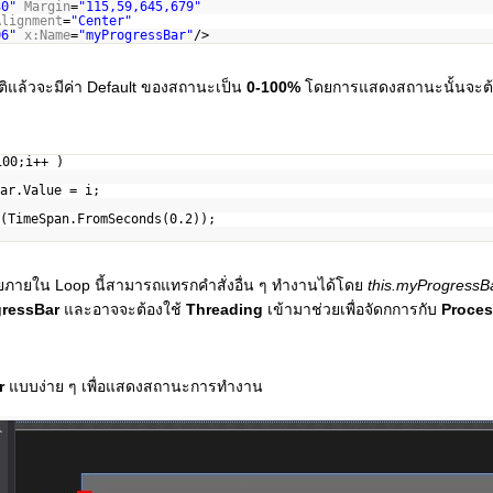
30"
Margin
=
"115,59,645,679"
Alignment
=
"Center"
06"
x:Name
=
"myProgressBar"
/>
ติแล้วจะมีค่า Default ของสถานะเป็น
0-100%
โดยการแสดงสถานะนั้นจะต้อ
100;i++ )
ar.Value = i;
(TimeSpan.FromSeconds(0.2));
ยภายใน Loop นี้สามารถแทรกคำสั่งอื่น ๆ ทำงานได้โดย
this.myProgressB
gressBar
และอาจจะต้องใช้
Threading
เข้ามาช่วยเพื่อจัดกการกับ
Proce
r
แบบง่าย ๆ เพื่อแสดงสถานะการทำงาน