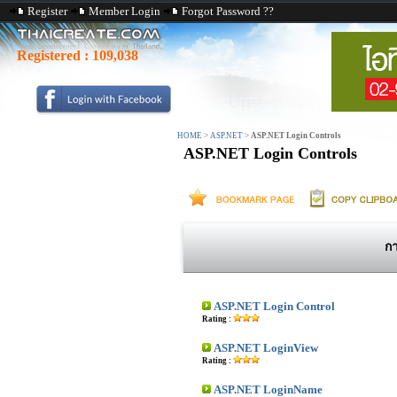
Register
Member Login
Forgot Password ??
Registered :
109,038
HOME
>
ASP.NET
>
ASP.NET Login Controls
ASP.NET Login Controls
กา
ASP.NET Login Control
Rating :
ASP.NET LoginView
Rating :
ASP.NET LoginName