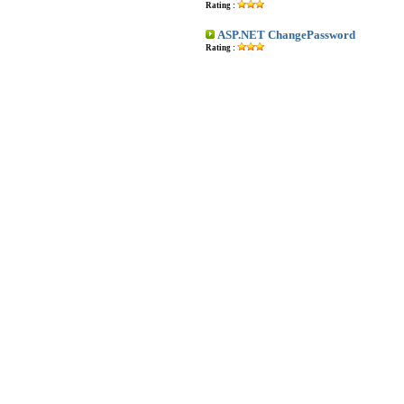
Rating :
ASP.NET ChangePassword
Rating :