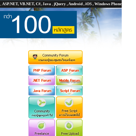
P
,
ASP.NET, VB.NET, C#, Java
,
jQuery , Android , iOS , Windows Phone