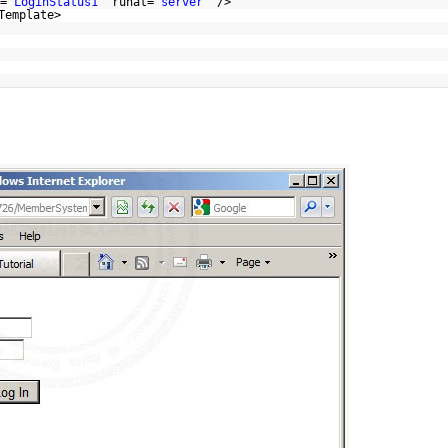
=
"LoginStatus1"
runat=
"server"
/>
Template>
>