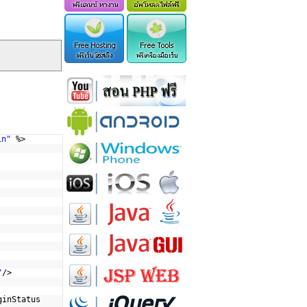
in"
%>
"
/>
ginStatus