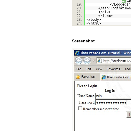
ID
19.
</LoggedIn
20.
</asp:LoginView
21.
</div>
22.
</form>
23.
</body>
24.
</html>
Screenshot