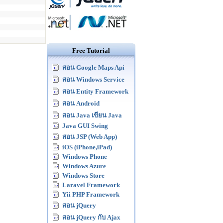
Free Tutorial
สอน Google Maps Api
สอน Windows Service
สอน Entity Framework
สอน Android
สอน Java เขียน Java
Java GUI Swing
สอน JSP (Web App)
iOS (iPhone,iPad)
Windows Phone
Windows Azure
Windows Store
Laravel Framework
Yii PHP Framework
สอน jQuery
สอน jQuery กับ Ajax