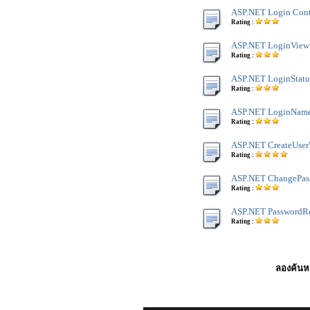
ASP.NET Login Cont
Rating :
ASP.NET LoginView
Rating :
ASP.NET LoginStatu
Rating :
ASP.NET LoginNam
Rating :
ASP.NET CreateUser
Rating :
ASP.NET ChangePas
Rating :
ASP.NET PasswordR
Rating :
ลองค้นหา