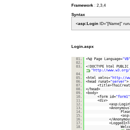
Framework
: 2,3,4
Syntax
<
asp:Login
ID="[Name]" run
Login.aspx
01.
<%@ Page Language=
"VB
02.
03.
<!DOCTYPE html PUBLI
"
http://www.w3.org/
04.
05.
<html xmlns=
"
http://w
06.
<head runat=
"server"
>
07.
<title>ThaiCreat
08.
</head>
09.
<body>
10.
<form id=
"form1"
11.
<div>
12.
<asp:Login
13.
<Anonymous
14.
Plea
15.
<asp
16.
</Anonymou
17.
<LoggedInT
18.
Welc