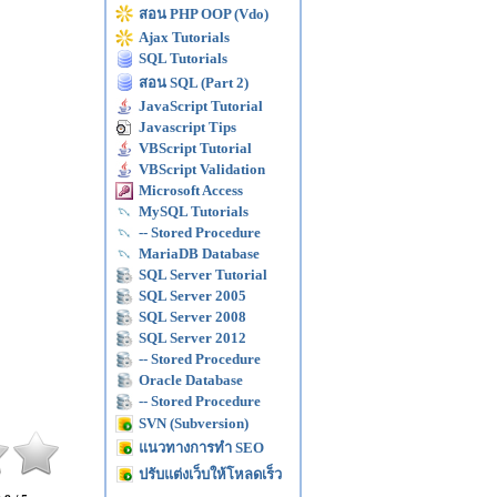
สอน PHP OOP (Vdo)
Ajax Tutorials
SQL Tutorials
สอน SQL (Part 2)
JavaScript Tutorial
Javascript Tips
VBScript Tutorial
VBScript Validation
Microsoft Access
MySQL Tutorials
-- Stored Procedure
MariaDB Database
SQL Server Tutorial
SQL Server 2005
SQL Server 2008
SQL Server 2012
-- Stored Procedure
Oracle Database
-- Stored Procedure
SVN (Subversion)
แนวทางการทำ SEO
ปรับแต่งเว็บให้โหลดเร็ว