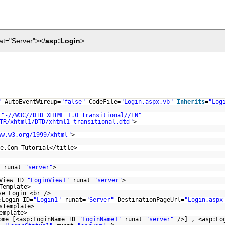
at="Server"></
asp:Login
>
"
AutoEventWireup=
"false"
CodeFile=
"Login.aspx.vb"
Inherits
=
"Log
C
"-//W3C//DTD XHTML 1.0 Transitional//EN"
TR/xhtml1/DTD/xhtml1-transitional.dtd
"
>
ww.w3.org/1999/xhtml
"
>
e.Com Tutorial</title>
runat=
"server"
>
View ID=
"LoginView1"
runat=
"server"
>
Template>
se Login <br />
:Login ID=
"Login1"
runat=
"Server"
DestinationPageUrl=
"Login.aspx
sTemplate>
emplate>
ome [<asp:LoginName ID=
"LoginName1"
runat=
"server"
/>] , <asp:Lo