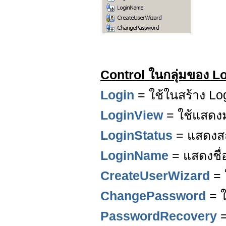
Control ในกลุ่มของ L
Login
= ใช้ในสร้าง Lo
LoginView
= ใช้แสดงม
LoginStatus
= แสดงส
LoginName
= แสดงชื่อ
CreateUserWizard
= 
ChangePassword
= ใ
PasswordRecovery
=