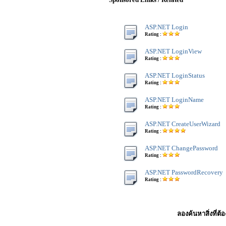
ASP.NET Login
Rating :
ASP.NET LoginView
Rating :
ASP.NET LoginStatus
Rating :
ASP.NET LoginName
Rating :
ASP.NET CreateUserWizard
Rating :
ASP.NET ChangePassword
Rating :
ASP.NET PasswordRecovery
Rating :
ลองค้นหาสิ่งที่ต้