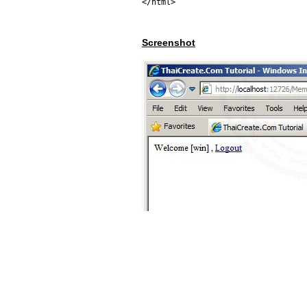
</html>
Screenshot