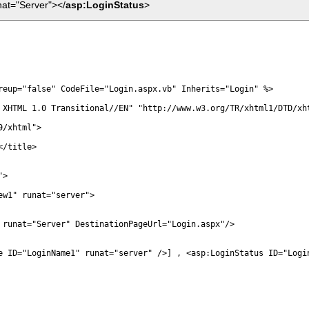
at="Server"></
asp:LoginStatus
>
reup="false" CodeFile="Login.aspx.vb" Inherits="Login" %>

 XHTML 1.0 Transitional//EN" "http://www.w3.org/TR/xhtml1/DTD/xht
/xhtml">

/title>

>

w1" runat="server">

 runat="Server" DestinationPageUrl="Login.aspx"/>

e ID="LoginName1" runat="server" />] , <asp:LoginStatus ID="Login