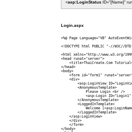
<
asp:LoginStatus
ID="[Name]" run
Login.aspx
<%@ Page Language="VB" AutoEventWi
<!DOCTYPE html PUBLIC "-//W3C//DTD
<html xmlns="http://www.w3.org/1999
<head runat="server">

    <title>ThaiCreate.Com Tutorial<
</head>

<body>

    <form id="form1" runat="server"
    <div>

        <asp:LoginView ID="LoginVie
        <AnonymousTemplate>

            Please Login <br />

            <asp:Login ID="Login1"
        </AnonymousTemplate>

        <LoggedInTemplate>

            Welcome [<asp:LoginNam
        </LoggedInTemplate>

    </asp:LoginView>  

    </div>

    </form>

</body>
