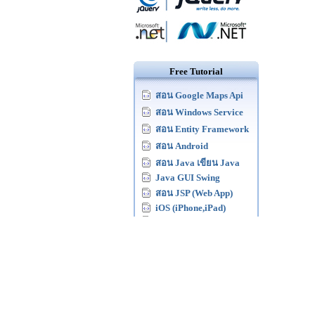
Free Tutorial
สอน Google Maps Api
สอน Windows Service
สอน Entity Framework
สอน Android
สอน Java เขียน Java
Java GUI Swing
สอน JSP (Web App)
iOS (iPhone,iPad)
Windows Phone
Windows Azure
Windows Store
Laravel Framework
Yii PHP Framework
สอน jQuery
สอน jQuery กับ Ajax