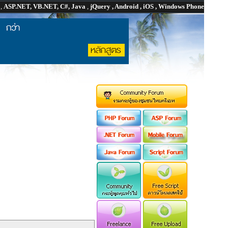
P
,
ASP.NET, VB.NET, C#, Java
,
jQuery , Android , iOS , Windows Phone