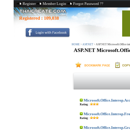
Register
Member Login
Forgot Password ??
Registered :
109,038
HOME
>
ASP.NET
>
ASP.NET Microsoft.Office int
ASP.NET Microsoft.Office
Microsoft.Office.Interop.Acc
Rating :
Microsoft.Office.Interop.Fr
Rating :
Microsoft.Office.Interop.Gr