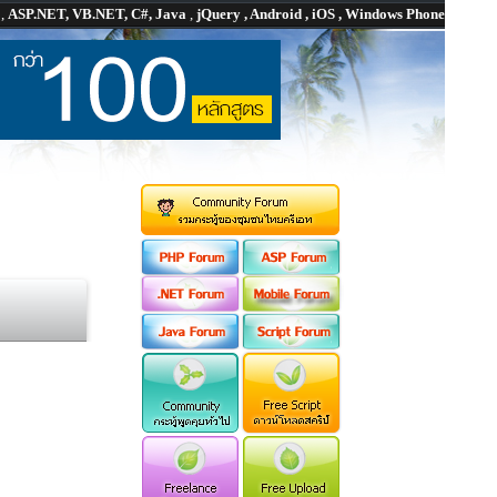
P
,
ASP.NET, VB.NET, C#, Java
,
jQuery , Android , iOS , Windows Phone