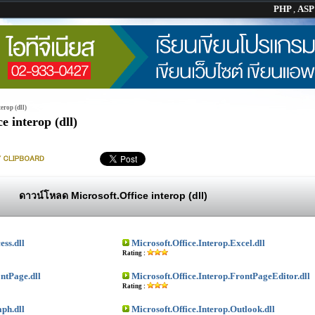
PHP
,
AS
erop (dll)
 interop (dll)
ดาวน์โหลด Microsoft.Office interop (dll)
ess.dll
Microsoft.Office.Interop.Excel.dll
Rating :
ontPage.dll
Microsoft.Office.Interop.FrontPageEditor.dll
Rating :
aph.dll
Microsoft.Office.Interop.Outlook.dll