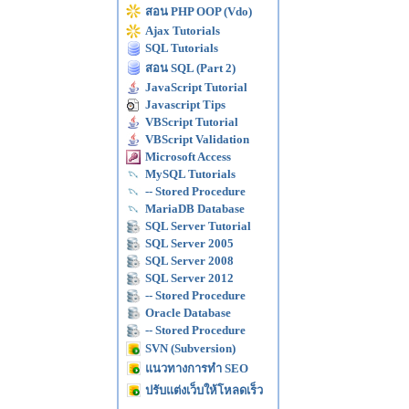
สอน PHP OOP (Vdo)
Ajax Tutorials
SQL Tutorials
สอน SQL (Part 2)
JavaScript Tutorial
Javascript Tips
VBScript Tutorial
VBScript Validation
Microsoft Access
MySQL Tutorials
-- Stored Procedure
MariaDB Database
SQL Server Tutorial
SQL Server 2005
SQL Server 2008
SQL Server 2012
-- Stored Procedure
Oracle Database
-- Stored Procedure
SVN (Subversion)
แนวทางการทำ SEO
ปรับแต่งเว็บให้โหลดเร็ว