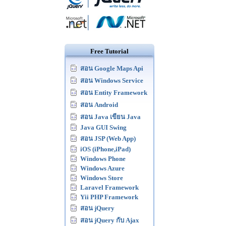
Free Tutorial
สอน Google Maps Api
สอน Windows Service
สอน Entity Framework
สอน Android
สอน Java เขียน Java
Java GUI Swing
สอน JSP (Web App)
iOS (iPhone,iPad)
Windows Phone
Windows Azure
Windows Store
Laravel Framework
Yii PHP Framework
สอน jQuery
สอน jQuery กับ Ajax