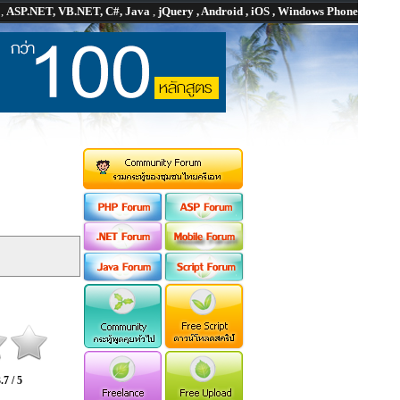
P
,
ASP.NET, VB.NET, C#, Java
,
jQuery , Android , iOS , Windows Phone
.7 / 5