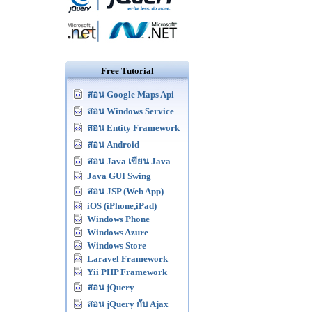
Free Tutorial
สอน Google Maps Api
สอน Windows Service
สอน Entity Framework
สอน Android
สอน Java เขียน Java
Java GUI Swing
สอน JSP (Web App)
iOS (iPhone,iPad)
Windows Phone
Windows Azure
Windows Store
Laravel Framework
Yii PHP Framework
สอน jQuery
สอน jQuery กับ Ajax