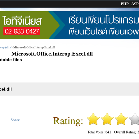
PHP
,
AS
rop (dll)
>
Microsoft.Office.Interop.Excel.dll
Microsoft.Office.Interop.Excel.dll
table files
el.dll
Share
Total Votes:
641
Overall Rating:
3