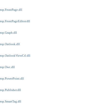
erop.FrontPage.dll
erop.FrontPageEditor.dll
erop.Graph.dll
erop.Outlook.dll
erop.OutlookViewCtl.dll
erop.Owc.dll
erop.PowerPoint.dll
rop.Publisher.dll
erop.SmartTag.dll