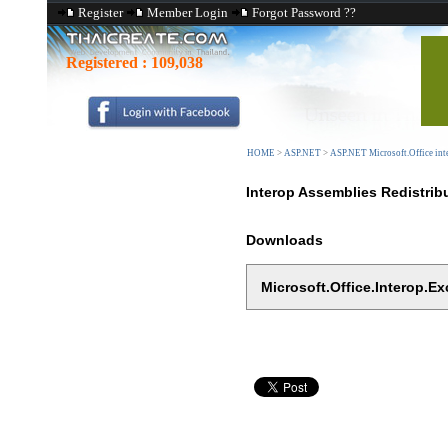
Register
Member Login
Forgot Password ??
Registered :
109,038
HOME
>
ASP.NET
>
ASP.NET Microsoft.Office inte
Interop Assemblies Redistribu
Downloads
Microsoft.Office.Interop.Exc