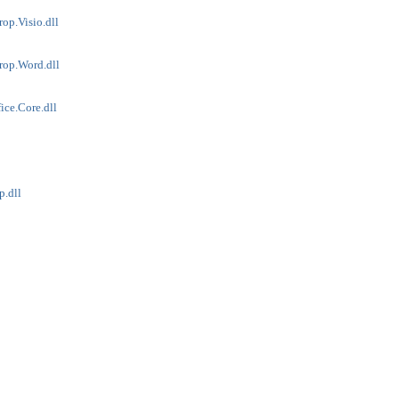
rop.Visio.dll
erop.Word.dll
ice.Core.dll
p.dll