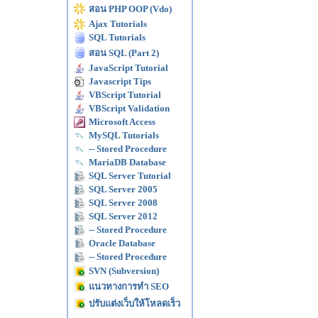
สอน PHP OOP (Vdo)
Ajax Tutorials
SQL Tutorials
สอน SQL (Part 2)
JavaScript Tutorial
Javascript Tips
VBScript Tutorial
VBScript Validation
Microsoft Access
MySQL Tutorials
-- Stored Procedure
MariaDB Database
SQL Server Tutorial
SQL Server 2005
SQL Server 2008
SQL Server 2012
-- Stored Procedure
Oracle Database
-- Stored Procedure
SVN (Subversion)
แนวทางการทำ SEO
ปรับแต่งเว็บให้โหลดเร็ว