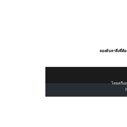
ลองค้นหาสิ่งที่ต้
ไทยครีเอท
[