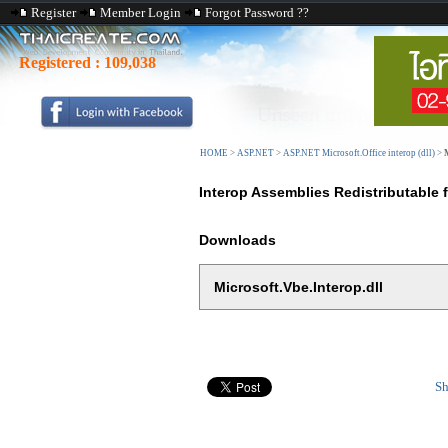
Register
Member Login
Forgot Password ??
Registered :
109,038
HOME
>
ASP.NET
>
ASP.NET Microsoft.Office interop (dll)
>
Interop Assemblies Redistributable f
Downloads
Microsoft.Vbe.Interop.dll
Sh