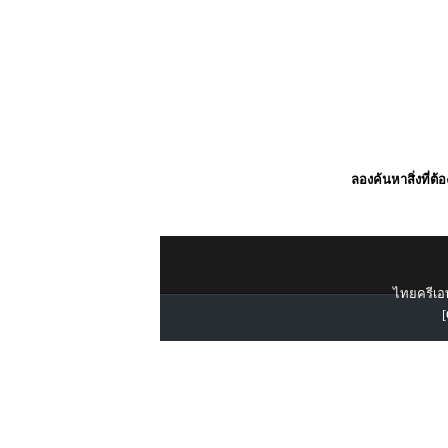
ลองค้นหาสิ่งที่ต้
ไทยครีเอท
[