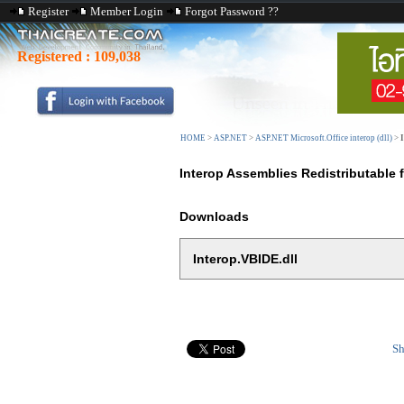
Register
Member Login
Forgot Password ??
Registered :
109,038
HOME
>
ASP.NET
>
ASP.NET Microsoft.Office interop (dll)
>
Interop Assemblies Redistributable f
Downloads
Interop.VBIDE.dll
Sh