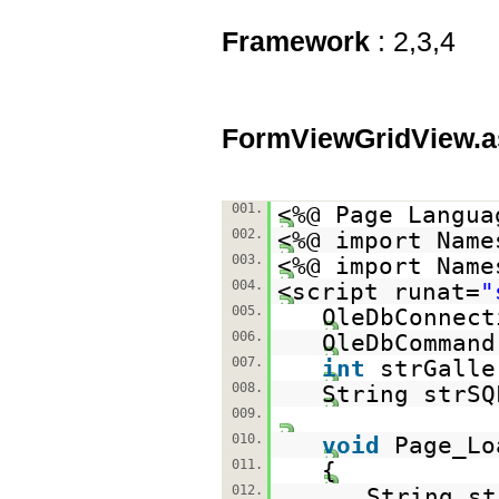
Framework
: 2,3,4
FormViewGridView.a
001.
<%@ Page Langua
002.
<%@ import Name
003.
<%@ import Name
004.
<script runat=
"
005.
OleDbConnect
006.
OleDbCommand
007.
int
strGalle
008.
String strSQ
009.
010.
void
Page_Lo
011.
{
012.
String st