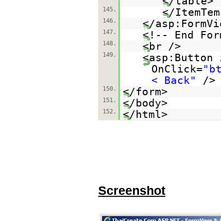
</table>
145.
</ItemTem
146.
</asp:FormVi
147.
<!-- End For
148.
<br />
149.
<asp:Button 
OnClick=
"b
< Back"
/>
150.
</form>
151.
</body>
152.
</html>
Screenshot