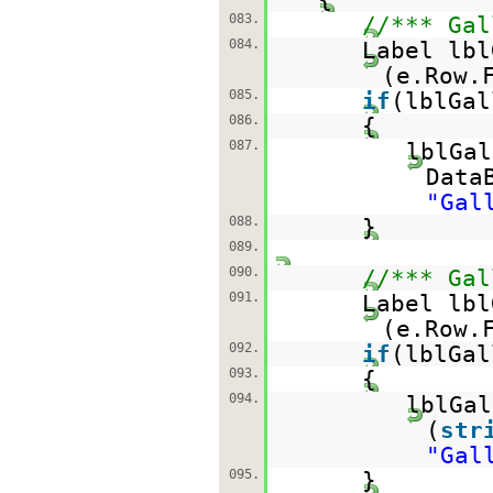
083.
//*** Gal
084.
Label lbl
(e.Row.
085.
if
(lblGa
086.
{
087.
lblGal
Data
"Gal
088.
}
089.
090.
//*** Gal
091.
Label lbl
(e.Row.
092.
if
(lblGa
093.
{
094.
lblGal
(
str
"Gal
095.
}