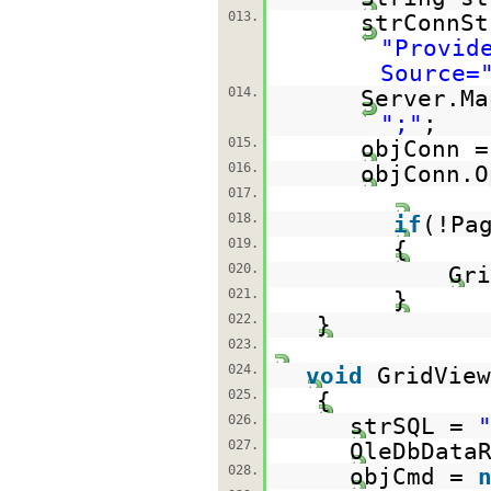
013.
strConnSt
"Provid
Source=
014.
Server.Ma
";"
;
015.
objConn 
016.
objConn.O
017.
018.
if
(!Pa
019.
{
020.
Gri
021.
}
022.
}
023.
024.
void
GridView
025.
{
026.
strSQL =
027.
OleDbData
028.
objCmd =