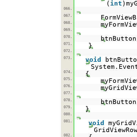
(
int
)my
066.
067.
FormViewB
068.
myFormVi
069.
070.
btnButto
071.
}
072.
073.
void
btnButto
System.Even
074.
{
075.
myFormVi
076.
myGridVi
077.
078.
btnButto
079.
}
080.
081.
void
myGridV
GridViewRo
082.
{