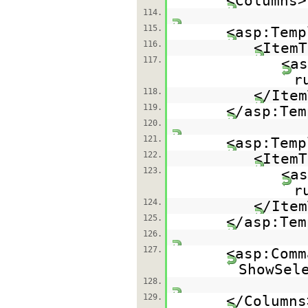
<Columns>
114.
115.
<asp:Temp
116.
<ItemT
117.
<as
r
118.
</Item
119.
</asp:Tem
120.
121.
<asp:Temp
122.
<ItemT
123.
<as
r
124.
</Item
125.
</asp:Tem
126.
127.
<asp:Comm
ShowSel
128.
129.
</Columns