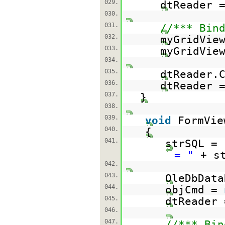
029.
dtReader 
030.
031.
//*** Bin
032.
myGridVie
033.
myGridVie
034.
035.
dtReader.
036.
dtReader 
037.
}
038.
039.
void
FormVie
040.
{
041.
strSQL =
= "
+ s
042.
043.
OleDbData
044.
objCmd =
045.
dtReader 
046.
047.
//*** Bin