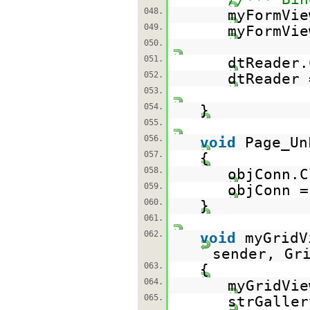
048.
myFormVie
049.
myFormVie
050.
051.
dtReader.
052.
dtReader
053.
054.
}
055.
056.
void
Page_Un
057.
{
058.
objConn.C
059.
objConn 
060.
}
061.
062.
void
myGridV
sender, Gr
063.
{
064.
myGridVi
065.
strGaller