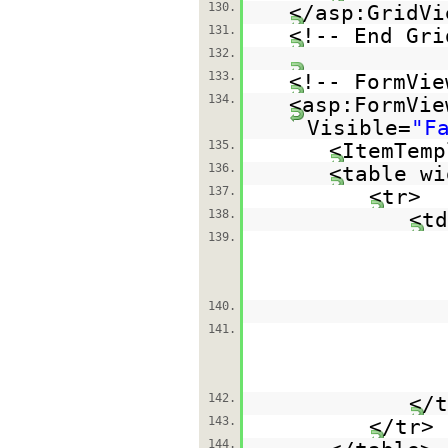
130.
</asp:GridVi
131.
<!-- End Gri
132.
133.
<!-- FormVie
134.
<asp:FormVie
Visible=
"F
135.
<ItemTemp
136.
<table wi
137.
<tr>
138.
<td
139.
140.
141.
142.
</t
143.
</tr>
144.