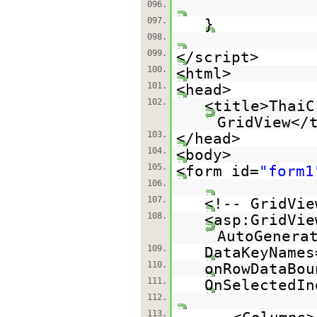
096.
097.
}
098.
099.
</script>
100.
<html>
101.
<head>
102.
<title>ThaiC
GridView</
103.
</head>
104.
<body>
105.
<form id=
"form1
106.
107.
<!-- GridVie
108.
<asp:GridVie
AutoGenera
109.
DataKeyNames
110.
onRowDataBou
111.
OnSelectedIn
112.
113.