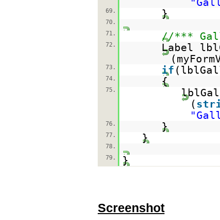
"Gal
69.
}
70.
71.
//*** Gal
72.
Label lbl
(myForm
73.
if
(lblGa
74.
{
75.
lblGal
(
str
"Gal
76.
}
77.
}
78.
79.
}
Screenshot