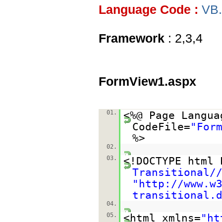
Language Code :
VB
Framework
: 2,3,4
FormView1.aspx
01.
<%@ Page Langua
CodeFile=
"For
%>
02.
03.
<!DOCTYPE html
Transitional/
"
http://www.w
transitional.
04.
05.
<html xmlns=
"
ht