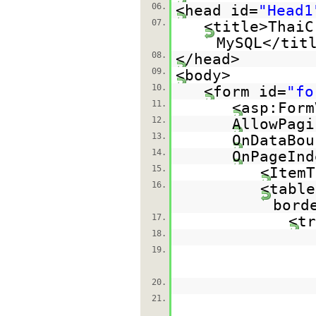
06.
<head id=
"Head1
07.
<title>ThaiC
MySQL</tit
08.
</head>
09.
<body>
10.
<form id=
"fo
11.
<asp:Form
12.
AllowPagi
13.
OnDataBou
14.
OnPageInd
15.
<ItemT
16.
<table
bord
17.
<tr
18.
19.
20.
21.