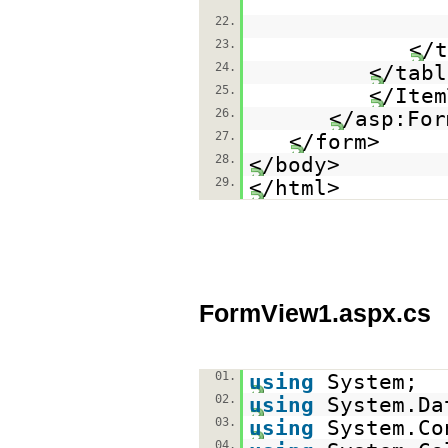
22.
23.
</t
24.
</tabl
25.
</Item
26.
</asp:For
27.
</form>
28.
</body>
29.
</html>
FormView1.aspx.cs
01.
using
System;
02.
using
System.Da
03.
using
System.Co
04.