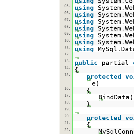
using
System.Co
05.
using
System.We
06.
using
System.We
07.
using
System.We
08.
using
System.We
09.
using
System.We
10.
using
System.We
11.
using
MySql.Dat
12.
13.
public
partial
14.
{
15.
protected
vo
e)
16.
{
17.
BindData(
18.
}
19.
20.
protected
vo
21.
{
22.
MySqlConn