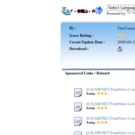
Powered by
By :
ThaiCreat
Score Rating :
Create/Update Date :
2009-09-2
Download :
Sponsored Links / Related
(C#) ASP.NET FormView Cont
Rating :
(C#) ASP.NET FormView Cont
Rating :
(C#) ASP.NET FormView Cont
Rating :
(C#) ASP.NET FormView Cont