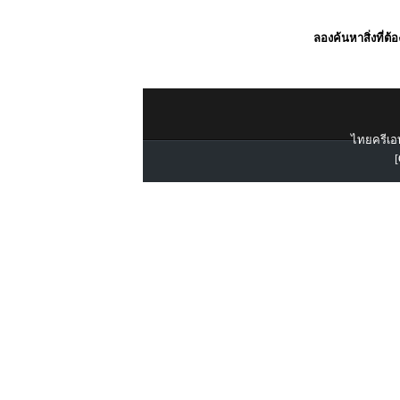
ลองค้นหาสิ่งที่ต้
ไทยครีเอท
[