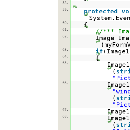
58.
59.
protected
vo
System.Eve
60.
{
61.
//*** Ima
62.
Image Ima
(myForm
63.
if
(Image
64.
{
65.
Image
(
str
"Pic
66.
Image1
"win
(
str
"Pic
67.
Image1
68.
Image1
(
str