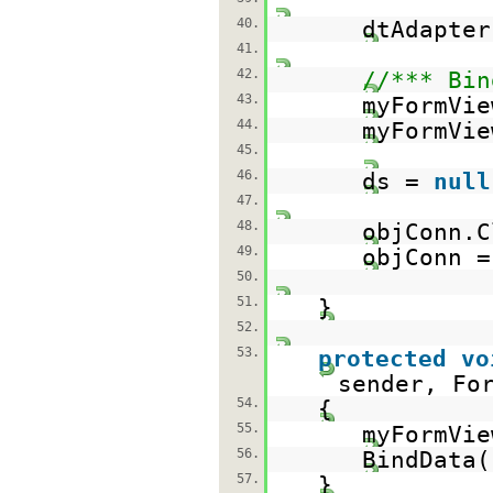
40.
dtAdapter
41.
42.
//*** Bin
43.
myFormVie
44.
myFormVie
45.
46.
ds =
null
47.
48.
objConn.C
49.
objConn 
50.
51.
}
52.
53.
protected
vo
sender, Fo
54.
{
55.
myFormVie
56.
BindData(
57.
}