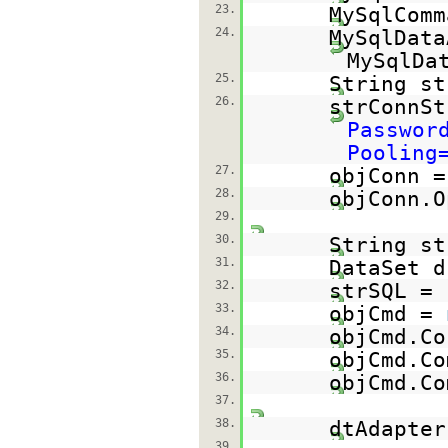
23.
MySqlComm
24.
MySqlDat
MySqlDa
25.
String st
26.
strConnS
Passwor
Pooling
27.
objConn 
28.
objConn.O
29.
30.
String st
31.
DataSet 
32.
strSQL =
33.
objCmd =
34.
objCmd.Co
35.
objCmd.C
36.
objCmd.Co
37.
38.
dtAdapter
39.