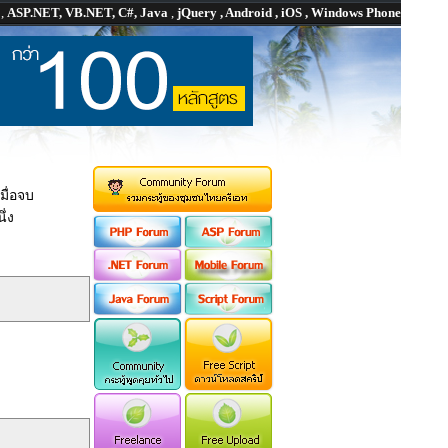
P
,
ASP.NET, VB.NET, C#, Java
,
jQuery , Android , iOS , Windows Phone
มื่อจบ
ึ่ง