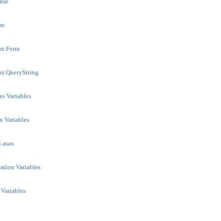
nse
st
st.Form
t.QueryString
s Variables
n Variables
.asax
ation Variables
 Variables