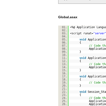
Global.asax
01.
<%@ Application Langu
02.
03.
<script runat=
"server
04.
05.
void
Application
06.
{
07.
// Code th
08.
Applicatio
09.
}
10.
11.
void
Application
12.
{
13.
// Code th
14.
Applicatio
15.
}
16.
17.
void
Application
18.
{
19.
// Code th
20.
}
21.
22.
void
Session_Sta
23.
{
24.
// Code th
25.
Applicatio
26.
Applicatio