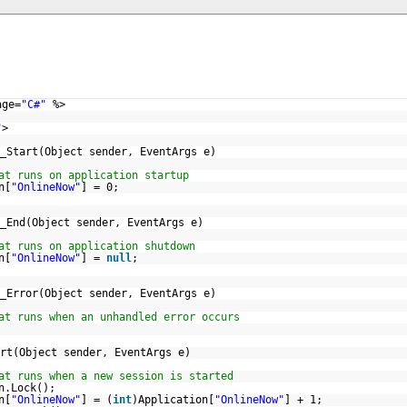
age=
"C#"
%>
"
>
_Start(Object sender, EventArgs e)
at runs on application startup
n[
"OnlineNow"
] = 0;
_End(Object sender, EventArgs e)
at runs on application shutdown
n[
"OnlineNow"
] =
null
;
_Error(Object sender, EventArgs e)
at runs when an unhandled error occurs
rt(Object sender, EventArgs e)
at runs when a new session is started
n.Lock();
n[
"OnlineNow"
] = (
int
)Application[
"OnlineNow"
] + 1;