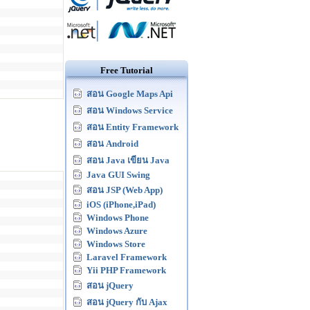
Free Tutorial
สอน Google Maps Api
สอน Windows Service
สอน Entity Framework
สอน Android
สอน Java เขียน Java
Java GUI Swing
สอน JSP (Web App)
iOS (iPhone,iPad)
Windows Phone
Windows Azure
Windows Store
Laravel Framework
Yii PHP Framework
สอน jQuery
สอน jQuery กับ Ajax