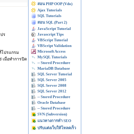
สอน PHP OOP (Vdo)
Ajax Tutorials
SQL Tutorials
สอน SQL (Part 2)
JavaScript Tutorial
แปร
Javascript Tips
VBScript Tutorial
VBScript Validation
Microsoft Access
นที่โปรแกรม
MySQL Tutorials
 เมื่อทำการปิด
-- Stored Procedure
MariaDB Database
SQL Server Tutorial
SQL Server 2005
SQL Server 2008
SQL Server 2012
-- Stored Procedure
Oracle Database
-- Stored Procedure
SVN (Subversion)
แนวทางการทำ SEO
ปรับแต่งเว็บให้โหลดเร็ว