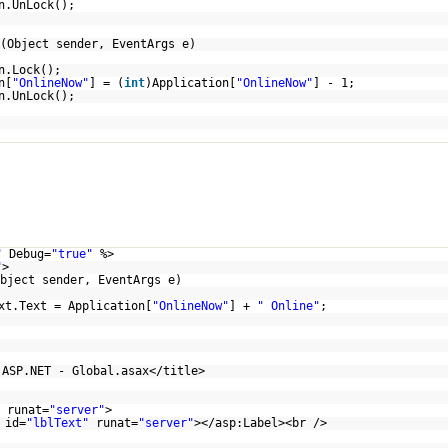
n.UnLock();
(Object sender, EventArgs e)
n.Lock();
n[
"OnlineNow"
] = (
int
)Application[
"OnlineNow"
] - 1;
n.UnLock();
"
Debug=
"true"
%>
"
>
bject sender, EventArgs e)
xt.Text = Application[
"OnlineNow"
] +
" Online"
;
 ASP.NET - Global.asax</title>
runat=
"server"
>
 id=
"lblText"
runat=
"server"
></asp:Label><br />