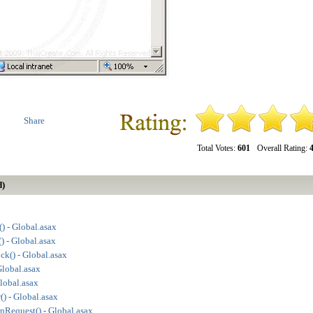
Share
Total Votes:
601
Overall Rating:
4
d)
) - Global.asax
) - Global.asax
k() - Global.asax
Global.asax
lobal.asax
) - Global.asax
Request() - Global.asax