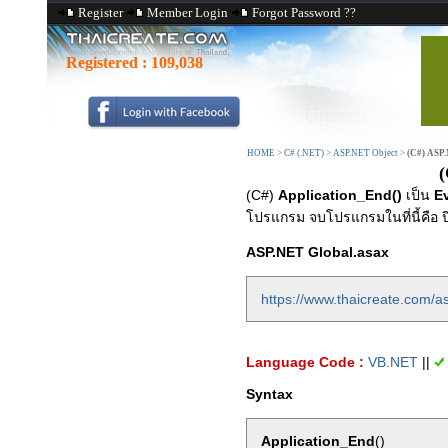
Register
Member Login
Forgot Password ??
Registered :
109,038
HOME
>
C# (.NET)
>
ASP.NET Object
>
(C#) ASP.
(
(C#)
Application_End()
เป็น
E
โปรแกรม จบโปรแกรมในที่นี้คือ ป
ASP.NET Global.asax
https://www.thaicreate.com/as
Language Code :
VB.NET
||
Syntax
Application_End
()