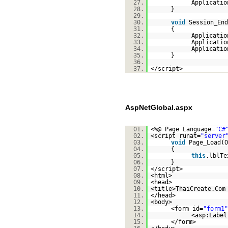
27.
Applicatio
28.
}
29.
30.
void
Session_End
31.
{
32.
Applicatio
33.
Applicatio
34.
Applicatio
35.
}
36.
37.
</script>
AspNetGlobal.aspx
01.
<%@ Page Language=
"C#
02.
<script runat=
"server
03.
void
Page_Load(O
04.
{
05.
this
.lblTe
06.
}
07.
</script>
08.
<html>
09.
<head>
10.
<title>ThaiCreate.Com
11.
</head>
12.
<body>
13.
<form id=
"form1"
14.
<asp:Label
15.
</form>