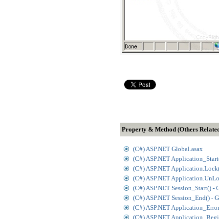
Property & Method (Others Relate
(C#) ASP.NET Global.asax
(C#) ASP.NET Application_Start(
(C#) ASP.NET Application.Lock(
(C#) ASP.NET Application.UnLoc
(C#) ASP.NET Session_Start() - 
(C#) ASP.NET Session_End() - G
(C#) ASP.NET Application_Error(
(C#) ASP.NET Application_Begin