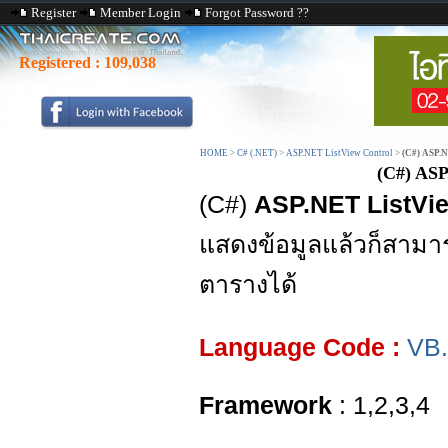
Register
Member Login
Forgot Password ??
Registered :
109,038
HOME
>
C# (.NET)
>
ASP.NET ListView Control
>
(C#) ASP.N
(C#) ASP
(C#)
ASP.NET ListVie
แสดงข้อมูลแล้วก็สามา
ตารางได้
Language Code :
VB
Framework
: 1,2,3,4