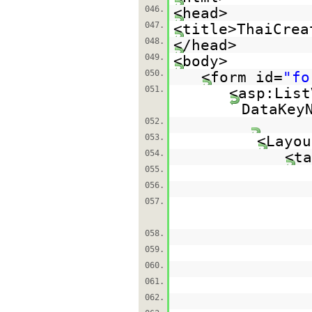
046.
<head>
047.
<title>ThaiCrea
048.
</head>
049.
<body>
050.
<form id=
"fo
051.
<asp:List
DataKey
052.
053.
<Layou
054.
<ta
055.
056.
057.
058.
059.
060.
061.
062.