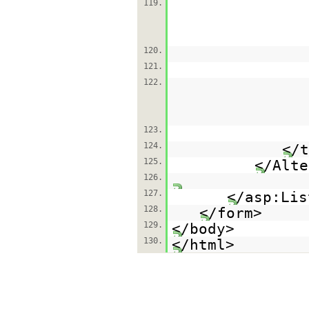
119.
120.
121.
122.
123.
124.
</t
125.
</Alte
126.
127.
</asp:Lis
128.
</form>
129.
</body>
130.
</html>