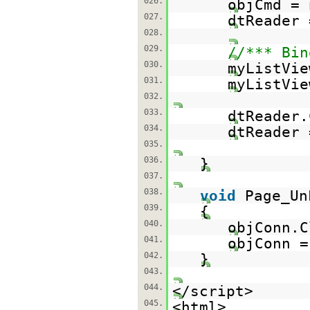
026.
objCmd =
027.
dtReader 
028.
029.
//*** Bin
030.
myListVie
031.
myListVie
032.
033.
dtReader.
034.
dtReader
035.
036.
}
037.
038.
void
Page_Un
039.
{
040.
objConn.C
041.
objConn 
042.
}
043.
044.
</script>
045.
<html>