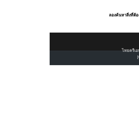
ลองค้นหาสิ่งที่ต้
ไทยครีเอท
[