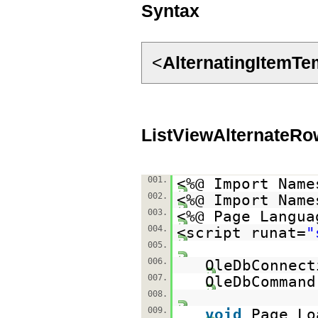
Syntax
<
AlternatingItemTe
ListViewAlternateRo
001.
<%@ Import Name
002.
<%@ Import Name
003.
<%@ Page Langua
004.
<script runat=
"
005.
006.
OleDbConnect
007.
OleDbCommand
008.
009.
void
Page_Lo