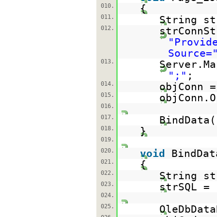
010.
{
011.
String st
012.
strConnSt
"Provid
Source=
013.
Server.Ma
";"
;
014.
objConn 
015.
objConn.O
016.
017.
BindData(
018.
}
019.
020.
void
BindDat
021.
{
022.
String st
023.
strSQL =
024.
025.
OleDbData