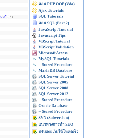
สอน PHP OOP (Vdo)
Ajax Tutorials
SQL Tutorials
ode"
));
สอน SQL (Part 2)
JavaScript Tutorial
Javascript Tips
VBScript Tutorial
VBScript Validation
Microsoft Access
MySQL Tutorials
-- Stored Procedure
MariaDB Database
SQL Server Tutorial
SQL Server 2005
SQL Server 2008
SQL Server 2012
-- Stored Procedure
Oracle Database
-- Stored Procedure
SVN (Subversion)
แนวทางการทำ SEO
ปรับแต่งเว็บให้โหลดเร็ว