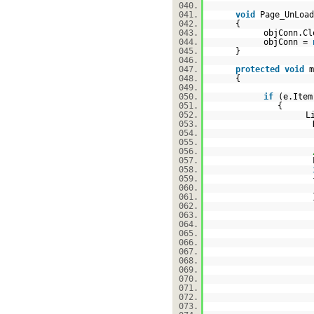
040.
041.
void
Page_UnLoad
042.
{
043.
objConn.Cl
044.
objConn =
045.
}
046.
047.
protected
void
m
048.
{
049.
050.
if
(e.Item
051.
{
052.
L
053.
054.
055.
056.
057.
058.
059.
060.
061.
062.
063.
064.
065.
066.
067.
068.
069.
070.
071.
072.
073.