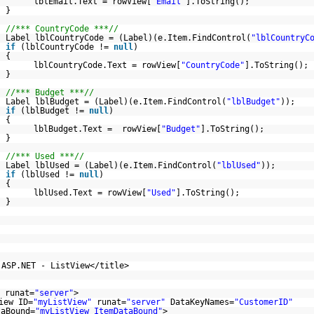
lblEmail.Text = rowView[
"Email"
].ToString();
}
//*** CountryCode ***//
Label lblCountryCode = (Label)(e.Item.FindControl(
"lblCountryC
if
(lblCountryCode !=
null
)
{
lblCountryCode.Text = rowView[
"CountryCode"
].ToString();
}
//*** Budget ***//
Label lblBudget = (Label)(e.Item.FindControl(
"lblBudget"
));
if
(lblBudget !=
null
)
{
lblBudget.Text = rowView[
"Budget"
].ToString();
}
//*** Used ***//
Label lblUsed = (Label)(e.Item.FindControl(
"lblUsed"
));
if
(lblUsed !=
null
)
{
lblUsed.Text = rowView[
"Used"
].ToString();
}
 ASP.NET - ListView</title>
runat=
"server"
>
iew ID=
"myListView"
runat=
"server"
DataKeyNames=
"CustomerID"
taBound=
"myListView_ItemDataBound"
>