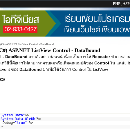
PHP
,
AS
>
(C#) ASP.NET ListView Control - DataBound
C#) ASP.NET ListView Control - DataBound
l - DataBound
จากตัวอย่างก่อนหน้านี้จะเป็นการให้
Repeater
ทำการอ่าน
ต่วิธีนี้คือเราไม่สามารถควบคุมหรือเพิ่มคุณสมบัติของ
Control
ใน แต่ล่ะ It
้ Event ของ
DataBound
มาเพื่อใช้จัดการ Control ใน ListView
C#
"System.Data"
%>
"System.Data.OleDb"
%>
"
Debug=
"true"
%>
"
>