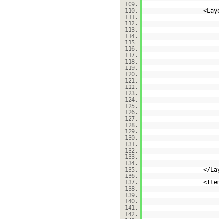
109.
110.
<Lay
111.
112.
113.
114.
115.
116.
117.
118.
119.
120.
121.
122.
123.
124.
125.
126.
127.
128.
129.
130.
131.
132.
133.
134.
135.
</La
136.
137.
<Ite
138.
139.
140.
141.
142.