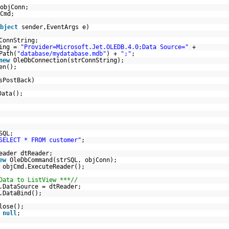
objConn;
Cmd;
bject
sender,EventArgs e)
ConnString;
ring =
"Provider=Microsoft.Jet.OLEDB.4.0;Data Source="
+
Path(
"database/mydatabase.mdb"
) +
";"
;
new
OleDbConnection(strConnString);
en();
sPostBack)
Data();
SQL;
SELECT * FROM customer"
;
eader dtReader;
ew
OleDbCommand(strSQL, objConn);
 objCmd.ExecuteReader();
Data to ListView ***//
.DataSource = dtReader;
.DataBind();
lose();
=
null
;