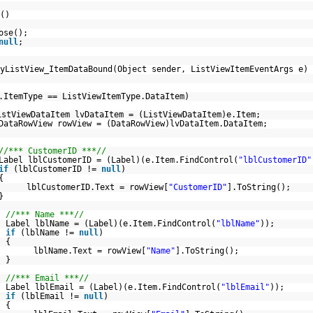
()
ose();
null
;
yListView_ItemDataBound(Object sender, ListViewItemEventArgs e)
.ItemType == ListViewItemType.DataItem)
istViewDataItem lvDataItem = (ListViewDataItem)e.Item;
DataRowView rowView = (DataRowView)lvDataItem.DataItem;
//*** CustomerID ***//
Label lblCustomerID = (Label)(e.Item.FindControl(
"lblCustomerID"
if
(lblCustomerID !=
null
)
{
lblCustomerID.Text = rowView[
"CustomerID"
].ToString();
}
//*** Name ***//
Label lblName = (Label)(e.Item.FindControl(
"lblName"
));
if
(lblName !=
null
)
{
lblName.Text = rowView[
"Name"
].ToString();
}
//*** Email ***//
Label lblEmail = (Label)(e.Item.FindControl(
"lblEmail"
));
if
(lblEmail !=
null
)
{