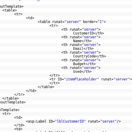
outTemplate>
<table>
<tr>
<td>
<table runat=
"server"
border=
"1"
>
<tr>
<th runat=
"server"
>
CustomerID</th>
<th runat=
"server"
>
Name</th>
<th runat=
"server"
>
Email</th>
<th runat=
"server"
>
CountryCode</th>
<th runat=
"server"
>
Budget</th>
<th runat=
"server"
>
Used</th>
</tr>
<tr ID=
"itemPlaceholder"
runat=
"server"
>
</tr>
</table>
</td>
</tr>
</table>
youtTemplate>
mTemplate>
<tr>
<td>
<asp:Label ID=
"lblCustomerID"
runat=
"server"
/>
</td>
<td>