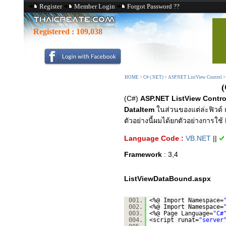
Register
Member Login
Forgot Password ??
Registered :
109,038
HOME
>
C# (.NET)
>
ASP.NET ListView Control
(
(C#)
ASP.NET ListView Contro
DataItem
ในส่วนของแต่ล่ะฟิวด์ แ
ตัวอย่างนี้ผมได้ยกตัวอย่างการใช
Language Code :
VB.NET
||
Framework
: 3,4
ListViewDataBound.aspx
001.
<%@ Import Namespace=
002.
<%@ Import Namespace=
003.
<%@ Page Language=
"C#
004.
<script runat=
"server