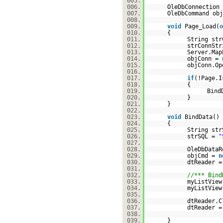
005.
006.
OleDbConnection 
007.
OleDbCommand obj
008.
009.
void
Page_Load(
o
010.
{
011.
String str
012.
strConnSt
013.
Server.Map
014.
objConn =
015.
objConn.Op
016.
017.
if
(!Page.I
018.
{
019.
Bind
020.
}
021.
}
022.
023.
void
BindData()
024.
{
025.
String str
026.
strSQL =
"
027.
028.
OleDbDataR
029.
objCmd =
n
030.
dtReader =
031.
032.
//*** Bind
033.
myListView
034.
myListView
035.
036.
dtReader.C
037.
dtReader 
038.
039.
}