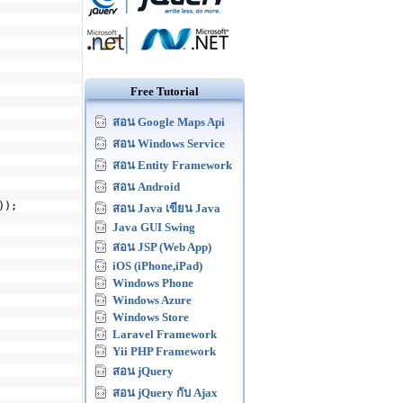
Free Tutorial
สอน Google Maps Api
สอน Windows Service
สอน Entity Framework
สอน Android
));
สอน Java เขียน Java
Java GUI Swing
สอน JSP (Web App)
iOS (iPhone,iPad)
Windows Phone
Windows Azure
Windows Store
Laravel Framework
Yii PHP Framework
สอน jQuery
สอน jQuery กับ Ajax