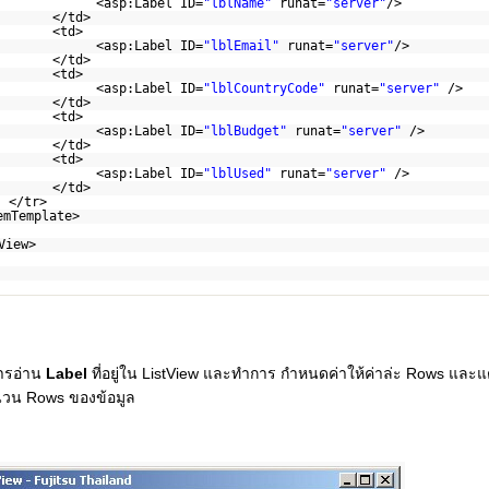
<asp:Label ID=
"lblName"
runat=
"server"
/>
</td>
<td>
<asp:Label ID=
"lblEmail"
runat=
"server"
/>
</td>
<td>
<asp:Label ID=
"lblCountryCode"
runat=
"server"
/>
</td>
<td>
<asp:Label ID=
"lblBudget"
runat=
"server"
/>
</td>
<td>
<asp:Label ID=
"lblUsed"
runat=
"server"
/>
</td>
</tr>
emTemplate>
View>
ารอ่าน
Label
ที่อยู่ใน ListView และทำการ กำหนดค่าให้ค่าล่ะ Rows และแต่ล
น Rows ของข้อมูล