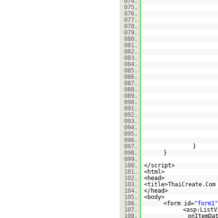
074.
075.
076.
077.
078.
079.
080.
081.
082.
083.
084.
085.
086.
087.
088.
089.
090.
091.
092.
093.
094.
095.
096.
097.
}
098.
}
099.
100.
</script>
101.
<html>
102.
<head>
103.
<title>ThaiCreate.Com
104.
</head>
105.
<body>
106.
<form id=
"form1"
107.
<asp:ListV
108.
onItemDa