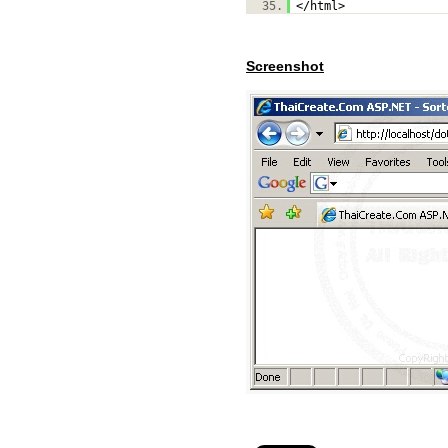
35.
</html>
Screenshot