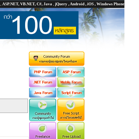
P
,
ASP.NET, VB.NET, C#, Java
,
jQuery , Android , iOS , Windows Phone