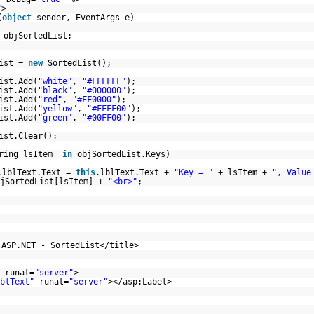
"
>
(
object
sender, EventArgs e)
 objSortedList;
List =
new
SortedList();
ist.Add(
"white"
,
"#FFFFFF"
);
ist.Add(
"black"
,
"#000000"
);
ist.Add(
"red"
,
"#FF0000"
);
ist.Add(
"yellow"
,
"#FFFF00"
);
ist.Add(
"green"
,
"#00FF00"
);
ist.Clear();
tring lsItem
in
objSortedList.Keys)
.lblText.Text =
this
.lblText.Text +
"Key = "
+ lsItem +
", Value
bjSortedList[lsItem] +
"<br>"
;
 ASP.NET - SortedList</title>
runat=
"server"
>
blText"
runat=
"server"
></asp:Label>