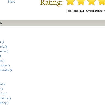
Share
Total Votes:
332
Overall Rating:
4
d)
e()
eAt()
Index()
)
ns()
nsKey()
nsValue()
Value
()
List()
fValue()
OfKey()