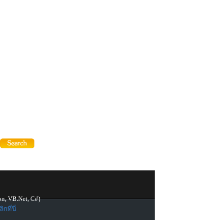
on, VB.Net, C#)
ิกที่นี่