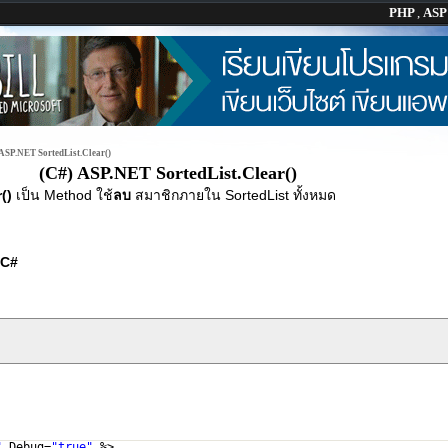
PHP
,
AS
ASP.NET SortedList.Clear()
(C#) ASP.NET SortedList.Clear()
r()
เป็น Method ใช้
ลบ
สมาชิกภายใน SortedList ทั้งหมด
C#
"
Debug=
"true"
%>