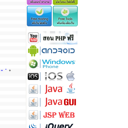
 = "
+