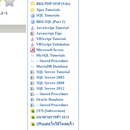
สอน PHP OOP (Vdo)
Ajax Tutorials
.3 / 5
SQL Tutorials
สอน SQL (Part 2)
JavaScript Tutorial
Javascript Tips
VBScript Tutorial
VBScript Validation
Microsoft Access
MySQL Tutorials
-- Stored Procedure
MariaDB Database
SQL Server Tutorial
SQL Server 2005
SQL Server 2008
SQL Server 2012
-- Stored Procedure
Oracle Database
-- Stored Procedure
SVN (Subversion)
แนวทางการทำ SEO
ปรับแต่งเว็บให้โหลดเร็ว