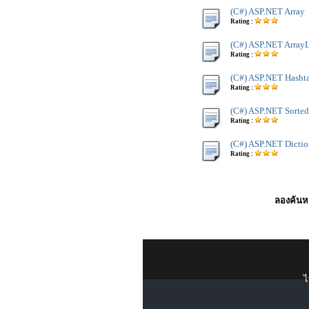
(C#) ASP.NET Array
Rating :
(C#) ASP.NET ArrayL
Rating :
(C#) ASP.NET Hasht
Rating :
(C#) ASP.NET Sorted
Rating :
(C#) ASP.NET Dictio
Rating :
ลองค้นหา
ไ