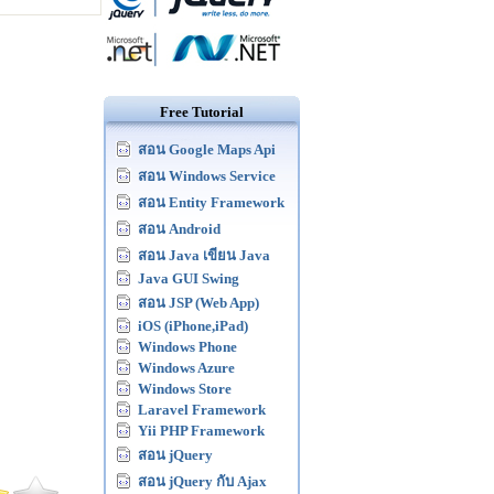
Free Tutorial
สอน Google Maps Api
สอน Windows Service
สอน Entity Framework
สอน Android
สอน Java เขียน Java
Java GUI Swing
สอน JSP (Web App)
iOS (iPhone,iPad)
Windows Phone
Windows Azure
Windows Store
Laravel Framework
Yii PHP Framework
สอน jQuery
สอน jQuery กับ Ajax