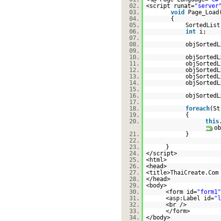
02.
<script runat=
"server
03.
void
Page_Load
04.
{
05.
SortedList
06.
int
i;
07.
08.
objSorted
09.
10.
objSortedL
11.
objSortedL
12.
objSortedL
13.
objSortedL
14.
objSortedL
15.
16.
objSortedL
17.
18.
foreach
(S
19.
{
20.
this
o
21.
}
22.
23.
}
24.
</script>
25.
<html>
26.
<head>
27.
<title>ThaiCreate.Com
28.
</head>
29.
<body>
30.
<form id=
"form1"
31.
<asp:Label id=
"l
32.
<br />
33.
</form>
34.
</body>