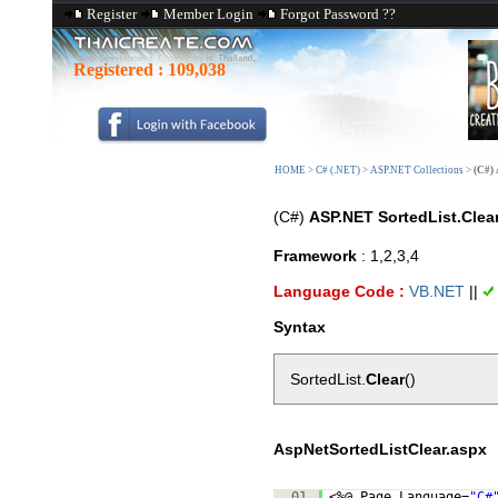
Register
Member Login
Forgot Password ??
Registered :
109,038
HOME
>
C# (.NET)
>
ASP.NET Collections
>
(C#) 
(C#)
ASP.NET SortedList.Clea
Framework
: 1,2,3,4
Language Code :
VB.NET
||
Syntax
SortedList.
Clear
()
AspNetSortedListClear.aspx
01.
<%@ Page Language=
"C#