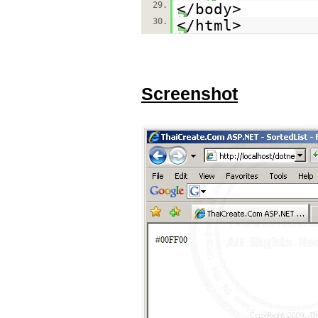
29.
</body>
30.
</html>
Screenshot