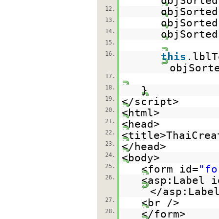
objSorted
12.
objSorted
13.
objSorted
14.
objSorted
15.
16.
this
.lblT
objSort
17.
18.
}
19.
</script>
20.
<html>
21.
<head>
22.
<title>ThaiCrea
23.
</head>
24.
<body>
25.
<form id=
"fo
26.
<asp:Label i
</asp:Labe
27.
<br />
28.
</form>