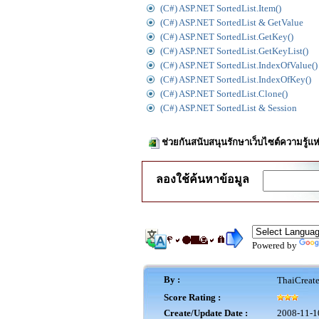
(C#) ASP.NET SortedList.Item()
(C#) ASP.NET SortedList & GetValue
(C#) ASP.NET SortedList.GetKey()
(C#) ASP.NET SortedList.GetKeyList()
(C#) ASP.NET SortedList.IndexOfValue()
(C#) ASP.NET SortedList.IndexOfKey()
(C#) ASP.NET SortedList.Clone()
(C#) ASP.NET SortedList & Session
ช่วยกันสนับสนุนรักษาเว็บไซต์ความรู้แห
ลองใช้ค้นหาข้อมูล
Powered by
By :
ThaiCreat
Score Rating :
Create/Update Date :
2008-11-1