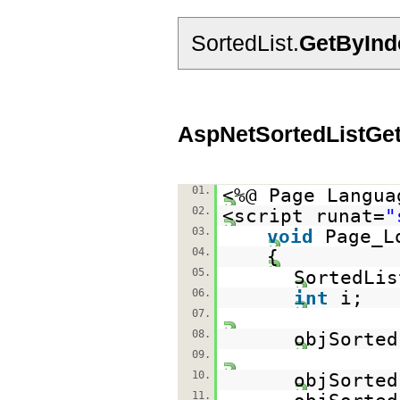
SortedList.
GetByInd
AspNetSortedListGe
01.
<%@ Page Langua
02.
<script runat=
"
03.
void
Page_L
04.
{
05.
SortedLis
06.
int
i;
07.
08.
objSorte
09.
10.
objSorted
11.