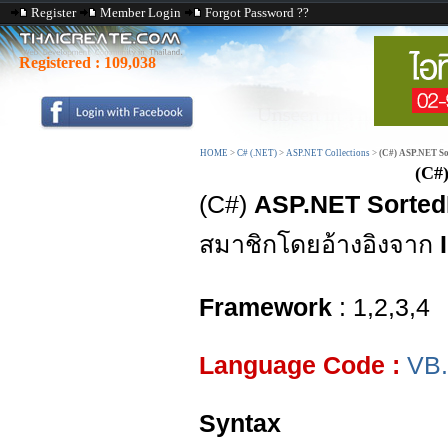
Register
Member Login
Forgot Password ??
Registered :
109,038
HOME
>
C# (.NET)
>
ASP.NET Collections
>
(C#) ASP.NET So
(C#
(C#)
ASP.NET Sorted
สมาชิกโดยอ้างอิงจาก
Framework
: 1,2,3,4
Language Code :
VB
Syntax