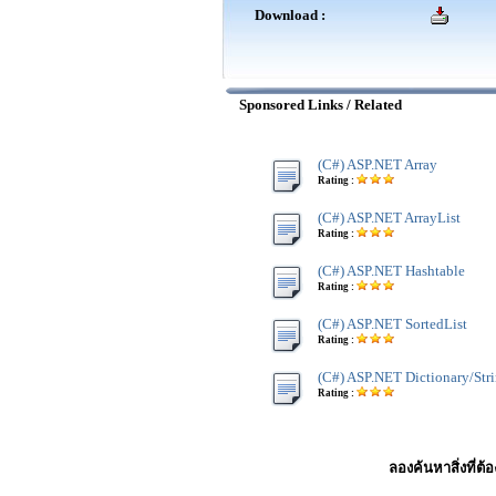
Download :
Sponsored Links / Related
(C#) ASP.NET Array
Rating :
(C#) ASP.NET ArrayList
Rating :
(C#) ASP.NET Hashtable
Rating :
(C#) ASP.NET SortedList
Rating :
(C#) ASP.NET Dictionary/Str
Rating :
ลองค้นหาสิ่งที่ต้