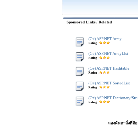
Sponsored Links / Related
(C#) ASP.NET Array
Rating :
(C#) ASP.NET ArrayList
Rating :
(C#) ASP.NET Hashtable
Rating :
(C#) ASP.NET SortedList
Rating :
(C#) ASP.NET Dictionary/Str
Rating :
ลองค้นหาสิ่งที่ต้