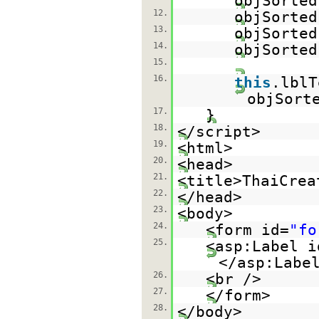
objSorted
12.
objSorted
13.
objSorted
14.
objSorted
15.
16.
this
.lblT
objSort
17.
}
18.
</script>
19.
<html>
20.
<head>
21.
<title>ThaiCrea
22.
</head>
23.
<body>
24.
<form id=
"fo
25.
<asp:Label i
</asp:Labe
26.
<br />
27.
</form>
28.
</body>