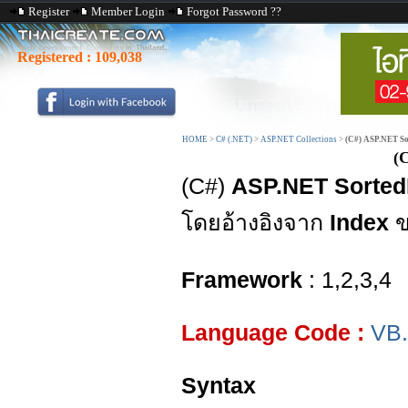
Register
Member Login
Forgot Password ??
Registered :
109,038
HOME
>
C# (.NET)
>
ASP.NET Collections
>
(C#) ASP.NET So
(
(C#)
ASP.NET Sorted
โดยอ้างอิงจาก
Index
ข
Framework
: 1,2,3,4
Language Code :
VB
Syntax