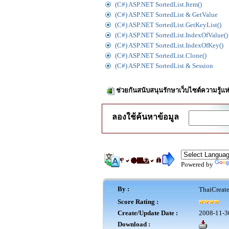
(C#) ASP.NET SortedList.Item()
(C#) ASP.NET SortedList & GetValue
(C#) ASP.NET SortedList.GetKeyList()
(C#) ASP.NET SortedList.IndexOfValue()
(C#) ASP.NET SortedList.IndexOfKey()
(C#) ASP.NET SortedList.Clone()
(C#) ASP.NET SortedList & Session
ช่วยกันสนับสนุนรักษาเว็บไซต์ความรู้แห
ลองใช้ค้นหาข้อมูล
Powered by
By :
ThaiCreat
Score Rating :
Create/Update Date :
2008-11-3
Download :