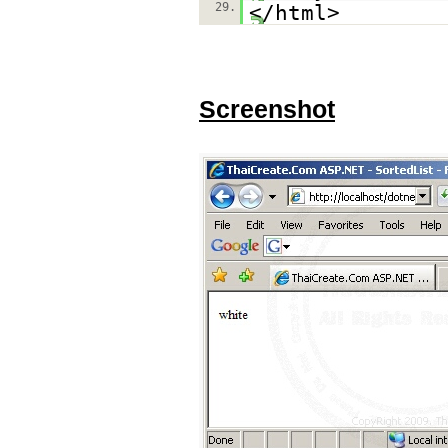
29.
</html>
Screenshot