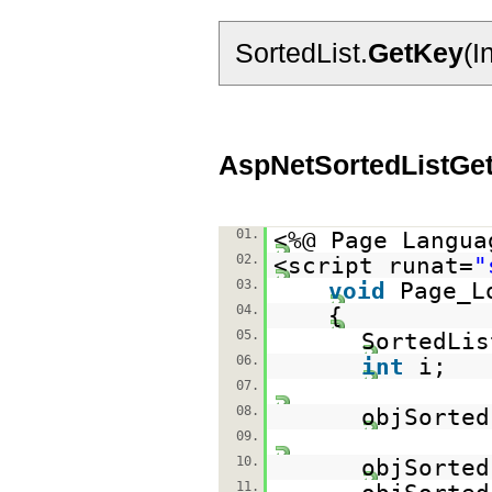
SortedList.
GetKey
(I
AspNetSortedListGe
01.
<%@ Page Langua
02.
<script runat=
"
03.
void
Page_L
04.
{
05.
SortedLis
06.
int
i;
07.
08.
objSorte
09.
10.
objSorted
11.