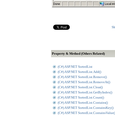
Sh
Property & Method (Others Related)
(C#) ASP.NET SortedList
(C#) ASP.NET SortedList.Add()
(C#) ASP.NET SortedList.Remove()
(C#) ASP.NET SortedList.RemoveAt()
(C#) ASP.NET SortedList.Clear()
(C#) ASP.NET SortedList.GetByIndex()
(C#) ASP.NET SortedList.Count()
(C#) ASP.NET SortedList.Contains()
(C#) ASP.NET SortedList.ContainsKey()
(C#) ASP.NET SortedList.ContainsValue(