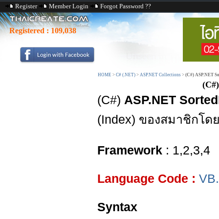
Register
Member Login
Forgot Password ??
Registered :
109,038
HOME
>
C# (.NET)
>
ASP.NET Collections
>
(C#) ASP.NET So
(C#
(C#)
ASP.NET Sorted
(Index) ของสมาชิกโดย
Framework
: 1,2,3,4
Language Code :
VB
Syntax