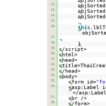
objSorted
12.
objSorted
13.
objSorted
14.
objSorted
15.
16.
this
.lblT
objSort
17.
18.
}
19.
</script>
20.
<html>
21.
<head>
22.
<title>ThaiCrea
23.
</head>
24.
<body>
25.
<form id=
"fo
26.
<asp:Label i
</asp:Labe
27.
<br />
28.
</form>