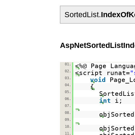
SortedList.
IndexOfK
AspNetSortedListIn
01.
<%@ Page Langua
02.
<script runat=
"
03.
void
Page_L
04.
{
05.
SortedLis
06.
int
i;
07.
08.
objSorte
09.
10.
objSorted
11.