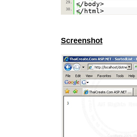
29.
</body>
30.
</html>
Screenshot