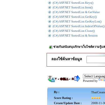
(C#) ASP.NET SortedList.Keys()
(C#) ASP.NET SortedList.Item()
(C#) ASP.NET SortedList & GetValue
(C#) ASP.NET SortedList.GetKey()
(C#) ASP.NET SortedList.GetKeyList()
(C#) ASP.NET SortedList.IndexOfValue()
(C#) ASP.NET SortedList.Clone()
(C#) ASP.NET SortedList & Session
ช่วยกันสนับสนุนรักษาเว็บไซต์ความรู้แห
ลองใช้ค้นหาข้อมูล
Powered by
By :
ThaiCreat
Score Rating :
Create/Update Date :
2008-11-3