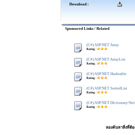
Download :
Sponsored Links / Related
(C#) ASP.NET Array
Rating :
(C#) ASP.NET ArrayList
Rating :
(C#) ASP.NET Hashtable
Rating :
(C#) ASP.NET SortedList
Rating :
(C#) ASP.NET Dictionary/Str
Rating :
ลองค้นหาสิ่งที่ต้