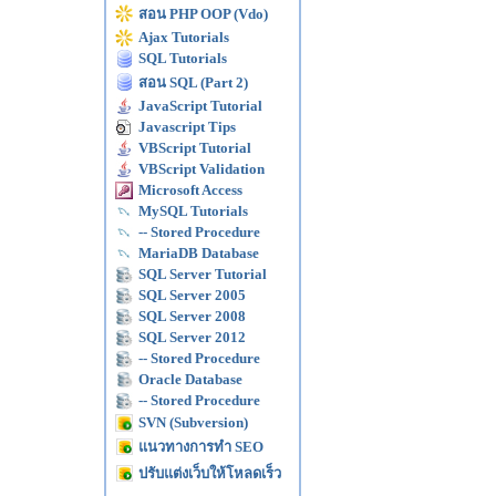
สอน PHP OOP (Vdo)
Ajax Tutorials
SQL Tutorials
สอน SQL (Part 2)
JavaScript Tutorial
Javascript Tips
VBScript Tutorial
VBScript Validation
Microsoft Access
MySQL Tutorials
-- Stored Procedure
MariaDB Database
SQL Server Tutorial
SQL Server 2005
SQL Server 2008
SQL Server 2012
-- Stored Procedure
Oracle Database
-- Stored Procedure
SVN (Subversion)
แนวทางการทำ SEO
ปรับแต่งเว็บให้โหลดเร็ว