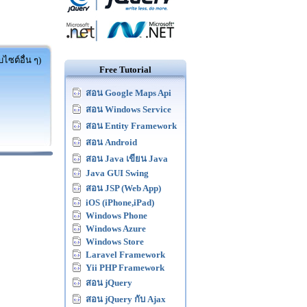
ไซต์อื่น ๆ)
Free Tutorial
สอน Google Maps Api
สอน Windows Service
สอน Entity Framework
สอน Android
สอน Java เขียน Java
Java GUI Swing
สอน JSP (Web App)
iOS (iPhone,iPad)
Windows Phone
Windows Azure
Windows Store
Laravel Framework
Yii PHP Framework
สอน jQuery
สอน jQuery กับ Ajax