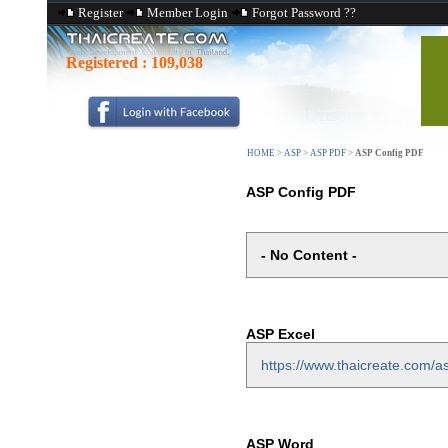
Register
Member Login
Forgot Password ??
Registered :
109,038
HOME
>
ASP
>
ASP PDF
>
ASP Config PDF
ASP Config PDF
- No Content -
ASP Excel
https://www.thaicreate.com/a
ASP Word