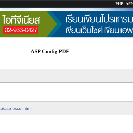
PHP
,
AS
ASP Config PDF
sp/asp-excel.html