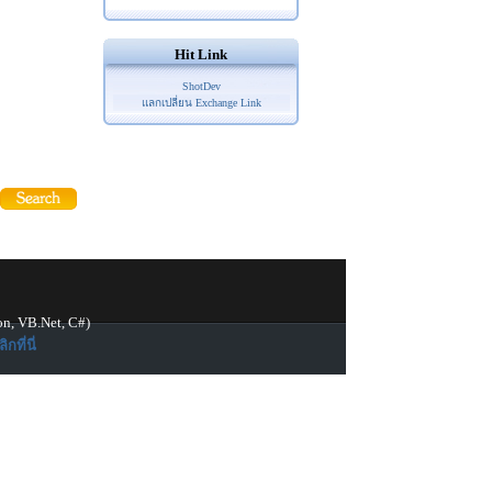
Hit Link
ShotDev
แลกเปลี่ยน Exchange Link
on, VB.Net, C#)
ิกที่นี่