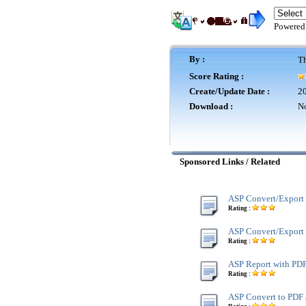
Powered
By :
Th
Score Rating :
Create/Update Date :
20
Download :
No
Sponsored Links / Related
ASP Convert/Export
Rating :
ASP Convert/Export 
Rating :
ASP Report with PD
Rating :
ASP Convert to PDF 