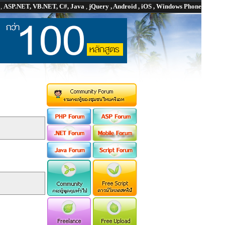
P
,
ASP.NET, VB.NET, C#, Java
,
jQuery , Android , iOS , Windows Phone