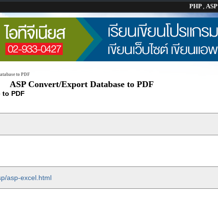
PHP
,
AS
atabase to PDF
ASP Convert/Export Database to PDF
 to PDF
sp/asp-excel.html