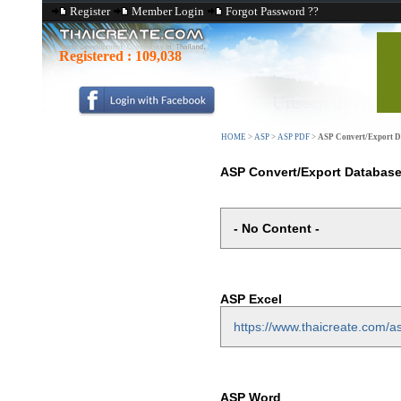
Register
Member Login
Forgot Password ??
Registered :
109,038
HOME
>
ASP
>
ASP PDF
>
ASP Convert/Export D
ASP Convert/Export Database
- No Content -
ASP Excel
https://www.thaicreate.com/a
ASP Word