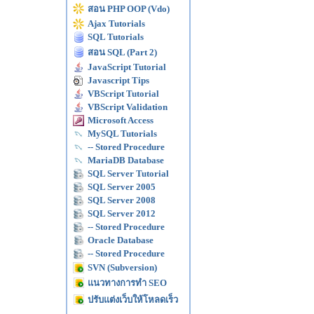
สอน PHP OOP (Vdo)
Ajax Tutorials
SQL Tutorials
สอน SQL (Part 2)
JavaScript Tutorial
Javascript Tips
VBScript Tutorial
VBScript Validation
Microsoft Access
MySQL Tutorials
-- Stored Procedure
MariaDB Database
SQL Server Tutorial
SQL Server 2005
SQL Server 2008
SQL Server 2012
-- Stored Procedure
Oracle Database
-- Stored Procedure
SVN (Subversion)
แนวทางการทำ SEO
ปรับแต่งเว็บให้โหลดเร็ว