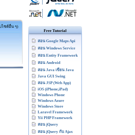
ไซต์อื่น ๆ)
Free Tutorial
สอน Google Maps Api
สอน Windows Service
สอน Entity Framework
สอน Android
สอน Java เขียน Java
Java GUI Swing
สอน JSP (Web App)
iOS (iPhone,iPad)
Windows Phone
Windows Azure
Windows Store
Laravel Framework
Yii PHP Framework
สอน jQuery
สอน jQuery กับ Ajax