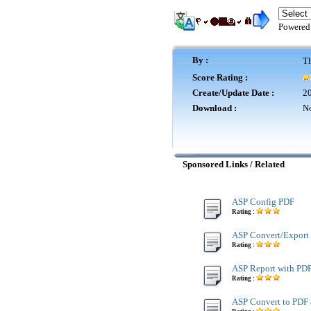
Powered
By :
Th
Score Rating :
Create/Update Date :
20
Download :
No
Sponsored Links / Related
ASP Config PDF
Rating :
ASP Convert/Export
Rating :
ASP Report with PD
Rating :
ASP Convert to PDF 