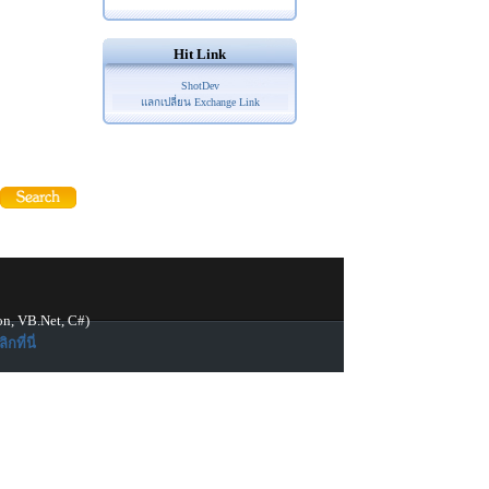
Hit Link
ShotDev
แลกเปลี่ยน Exchange Link
on, VB.Net, C#)
ิกที่นี่