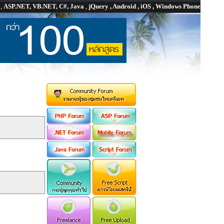
P
,
ASP.NET, VB.NET, C#, Java
,
jQuery , Android , iOS , Windows Phone