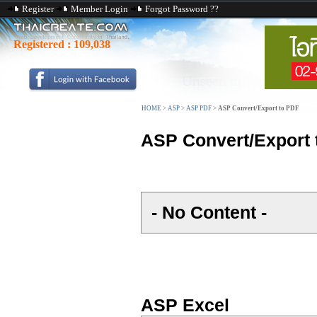
Register
Member Login
Forgot Password ??
Registered :
109,038
HOME
>
ASP
>
ASP PDF
>
ASP Convert/Export to PDF
ASP Convert/Export 
- No Content -
ASP Excel