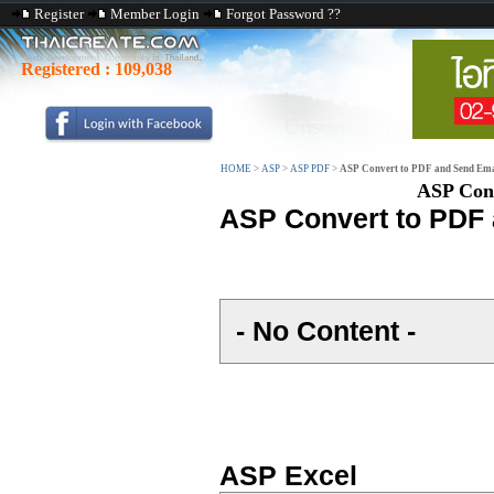
Register
Member Login
Forgot Password ??
Registered :
109,038
HOME
>
ASP
>
ASP PDF
>
ASP Convert to PDF and Send Ema
ASP Conv
ASP Convert to PDF 
- No Content -
ASP Excel