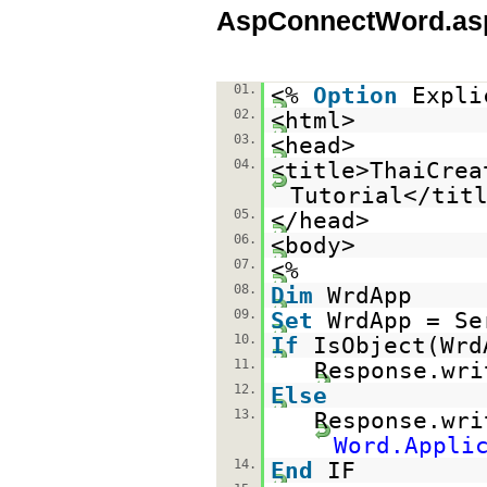
AspConnectWord.as
01.
<%
Option
Expli
02.
<html>
03.
<head>
04.
<title>ThaiCrea
Tutorial</tit
05.
</head>
06.
<body>
07.
<%
08.
Dim
WrdApp
09.
Set
WrdApp = Se
10.
If
IsObject(Wr
11.
Response.wri
12.
Else
13.
Response.wri
Word.Appli
14.
End
IF