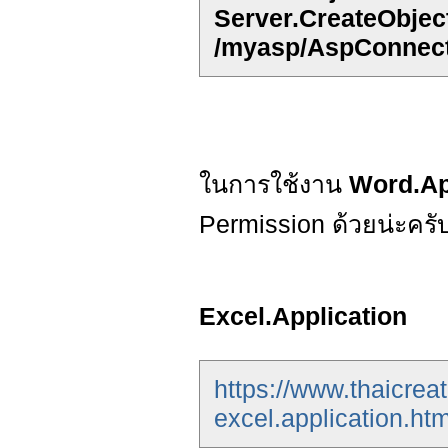
Server.CreateObject
/myasp/AspConnect
ในการใช้งาน
Word.Ap
Permission ด้วยน่ะคร
Excel.Application
https://www.thaicrea
excel.application.htm