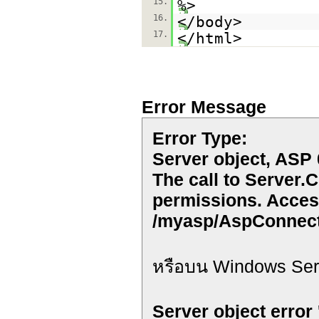
15.
%>
16.
</body>
17.
</html>
Error Message
Error Type:
Server object, ASP
The call to Server.
permissions. Access
/myasp/AspConnect
หรือบน Windows Ser
Server object error