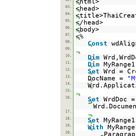
<html>
03.
<head>
04.
<title>ThaiCrea
05.
</head>
06.
<body>
07.
<%
08.
Const
wdAlig
09.
10.
Dim
Wrd,WrdD
11.
Dim
MyRange1
12.
Set
Wrd = Cr
13.
DocName =
"M
14.
Wrd.Applica
15.
16.
Set
WrdDoc =
Wrd.Docume
17.
18.
Set
MyRange1
19.
With
MyRange
20.
.Paragrap