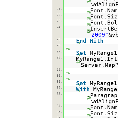
wdAlign
21.
.Font.Na
22.
.Font.Si
23.
.Font.Bo
24.
.InsertBe
2009"
&v
25.
End
With
26.
27.
Set
MyRange1
28.
MyRange1.Inl
Server.Map
29.
30.
31.
Set
MyRange1
32.
With
MyRange
33.
.Paragrap
wdAlign
34.
.Font.Na
35.
.Font.Si