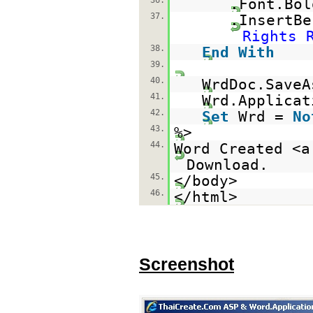
36.
.Font.Bo
37.
.InsertBe
Rights 
38.
End
With
39.
40.
WrdDoc.SaveA
41.
Wrd.Applicat
42.
Set
Wrd =
No
43.
%>
44.
Word Created <a
Download.
45.
</body>
46.
</html>
Screenshot