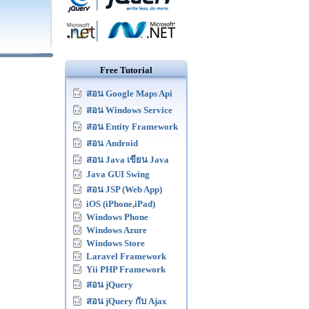
Free Tutorial
สอน Google Maps Api
สอน Windows Service
สอน Entity Framework
สอน Android
สอน Java เขียน Java
Java GUI Swing
สอน JSP (Web App)
iOS (iPhone,iPad)
Windows Phone
Windows Azure
Windows Store
Laravel Framework
Yii PHP Framework
สอน jQuery
สอน jQuery กับ Ajax