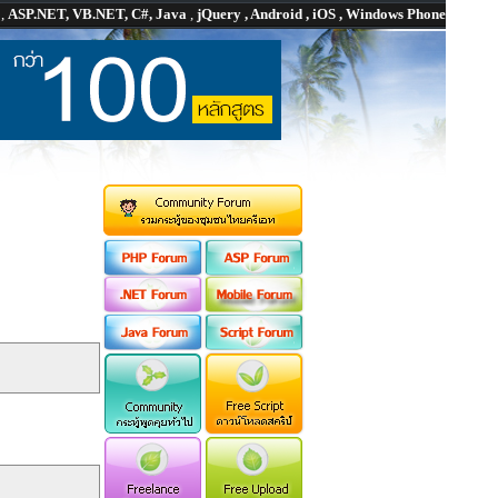
P
,
ASP.NET, VB.NET, C#, Java
,
jQuery , Android , iOS , Windows Phone