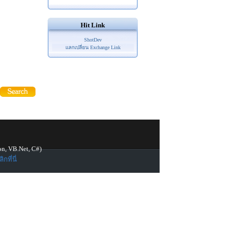
Hit Link
ShotDev
แลกเปลี่ยน Exchange Link
on, VB.Net, C#)
ิกที่นี่