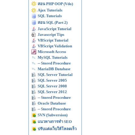
สอน PHP OOP (Vdo)
Ajax Tutorials
SQL Tutorials
สอน SQL (Part 2)
JavaScript Tutorial
Javascript Tips
VBScript Tutorial
VBScript Validation
Microsoft Access
MySQL Tutorials
-- Stored Procedure
MariaDB Database
SQL Server Tutorial
SQL Server 2005
SQL Server 2008
SQL Server 2012
-- Stored Procedure
Oracle Database
-- Stored Procedure
SVN (Subversion)
แนวทางการทำ SEO
ปรับแต่งเว็บให้โหลดเร็ว