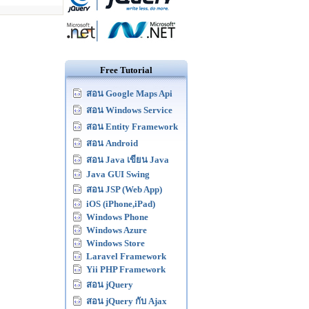
Free Tutorial
สอน Google Maps Api
สอน Windows Service
สอน Entity Framework
สอน Android
สอน Java เขียน Java
Java GUI Swing
สอน JSP (Web App)
iOS (iPhone,iPad)
Windows Phone
Windows Azure
Windows Store
Laravel Framework
Yii PHP Framework
สอน jQuery
สอน jQuery กับ Ajax