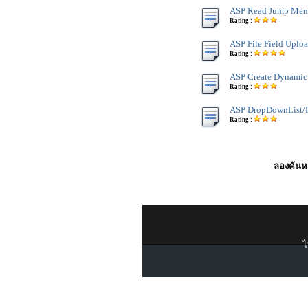
ASP Read Jump Men
Rating :
ASP File Field Uplo
Rating :
ASP Create Dynamic
Rating :
ASP DropDownList/L
Rating :
ลองค้นหา
ไ