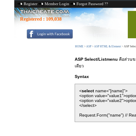
Register
Member Login
Forgot Password ??
Registered :
109,038
HOME
>
ASP
>
ASP HTML & Element
>
ASP Selec
ASP Select/Listmenu
คือส่วนข
เดียว
Syntax
<
select
name="[name]">
<option value="value1">optio
<option value="value2">optio
</select>
Request.Form("name") // Rea