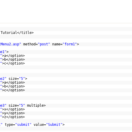
 Tutorial</title>
tMenu2.asp"
method=
"post"
name=
"form1"
>
me1"
>
"
>a</option>
"
>b</option>
"
>c</option>
me2"
size=
"5"
>
"
>a</option>
"
>b</option>
"
>c</option>
me3"
size=
"5"
multiple>
"
>x</option>
"
>y</option>
"
>z</option>
t"
type=
"submit"
value=
"Submit"
>