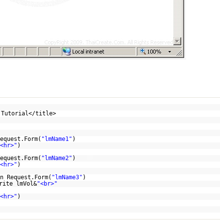
 Tutorial</title>
equest.Form(
"lmName1"
)
<hr>"
)
equest.Form(
"lmName2"
)
<hr>"
)
n Request.Form(
"lmName3"
)
rite lmVol&
"<br>"
<hr>"
)