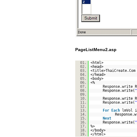
PageListMenu2.asp
01.
<html>
02.
<head>
03.
<title>ThaiCreate.Com
04.
</head>
05.
<body>
06.
<%
07.
Response.write R
08.
Response.write(
"
09.
10.
Response.write R
11.
Response.write(
"
12.
13.
For
Each
lmVol i
14.
Response.w
15.
Next
16.
Response.write(
"
17.
%>
18.
</body>
19.
</html>