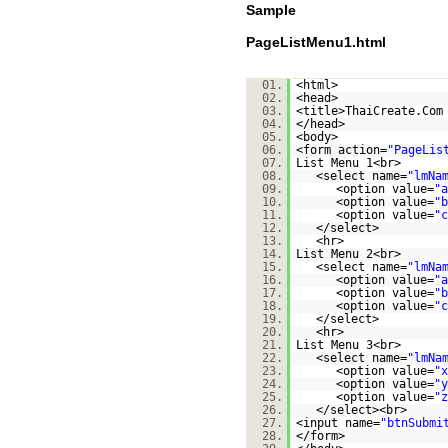
Sample
PageListMenu1.html
01.
<html>
02.
<head>
03.
<title>ThaiCreate.Com
04.
</head>
05.
<body>
06.
<form action=
"PageLis
07.
List Menu 1<br>
08.
<select name=
"lmNa
09.
<option value=
"a
10.
<option value=
"b
11.
<option value=
"c
12.
</select>
13.
<hr>
14.
List Menu 2<br>
15.
<select name=
"lmNa
16.
<option value=
"a
17.
<option value=
"b
18.
<option value=
"c
19.
</select>
20.
<hr>
21.
List Menu 3<br>
22.
<select name=
"lmNa
23.
<option value=
"x
24.
<option value=
"y
25.
<option value=
"z
26.
</select><br>
27.
<input name=
"btnSubmi
28.
</form>