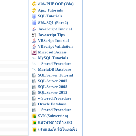
สอน PHP OOP (Vdo)
Ajax Tutorials
SQL Tutorials
สอน SQL (Part 2)
JavaScript Tutorial
Javascript Tips
VBScript Tutorial
VBScript Validation
Microsoft Access
MySQL Tutorials
-- Stored Procedure
MariaDB Database
SQL Server Tutorial
SQL Server 2005
SQL Server 2008
SQL Server 2012
-- Stored Procedure
Oracle Database
-- Stored Procedure
SVN (Subversion)
แนวทางการทำ SEO
ปรับแต่งเว็บให้โหลดเร็ว