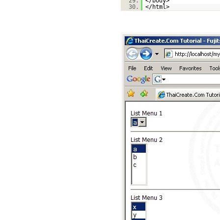
29.
</body>
30.
</html>