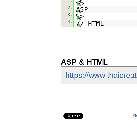
1.
<%
2.
ASP
3.
%>
4.
// HTML
ASP & HTML
https://www.thaicrea
Sh