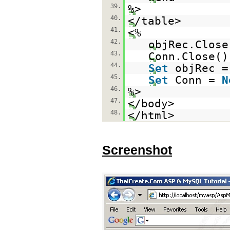
39.
%>
40.
</table>
41.
<%
42.
objRec.Close
43.
Conn.Close()
44.
Set
objRec 
45.
Set
Conn =
N
46.
%>
47.
</body>
48.
</html>
Screenshot