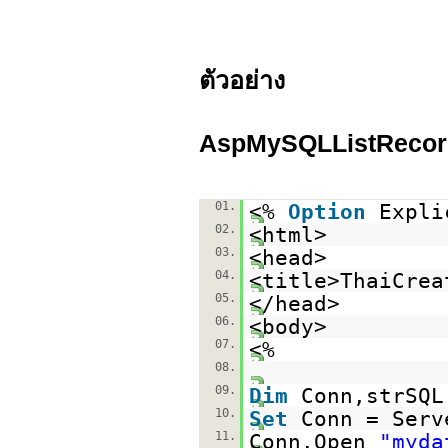
ตัวอย่าง
AspMySQLListRecor
01.
<%
Option
Expli
02.
<html>
03.
<head>
04.
<title>ThaiCrea
05.
</head>
06.
<body>
07.
<%
08.
09.
Dim
Conn,strSQL
10.
Set
Conn = Serv
11.
Conn.Open
"myda