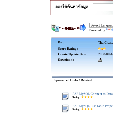
ลองใช้ค้นหาข้อมูล
Powered by
By :
ThaiCreat
Score Rating :
Create/Update Date :
2008-09-1
Download :
Sponsored Links / Related
ASP MySQL Connect to Data
Rating :
ASP MySQL List Table Proper
Rating :