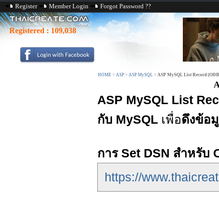
Register
Member Login
Forgot Password ??
Registered :
109,038
HOME
>
ASP
>
ASP MySQL
>
ASP MySQL List Record (OD
A
ASP MySQL List Rec
กับ MySQL
เพื่อ
ดึงข้อม
การ Set DSN สำหรับ O
https://www.thaicrea