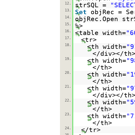
12.
strSQL =
"SELEC
13.
Set
objRec = Se
14.
objRec.Open str
15.
%>
16.
<table width=
"6
17.
<tr>
18.
<th width=
"9
</div></th
19.
<th width=
"9
</th>
20.
<th width=
"1
</th>
21.
<th width=
"9
</div></th
22.
<th width=
"5
</th>
23.
<th width=
"7
</th>
24.
</tr>