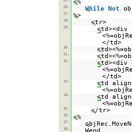
25.
<%
26.
While
Not
ob
27.
%>
28.
<tr>
29.
<td><div 
<%=objR
</td>
30.
<td><%=ob
31.
<td><%=ob
32.
<td><div 
<%=objR
</td>
33.
<td align
<%=objR
34.
<td align
<%=objR
35.
</tr>
36.
<%
37.
objRec.MoveN
38.
Wend