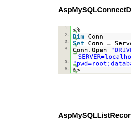
AspMySQLConnectDa
1.
<%
2.
Dim
Conn
3.
Set
Conn = Serv
4.
Conn.Open
"DRIV
SERVER=localh
5.
"pwd=root;datab
6.
%>
AspMySQLListRecor