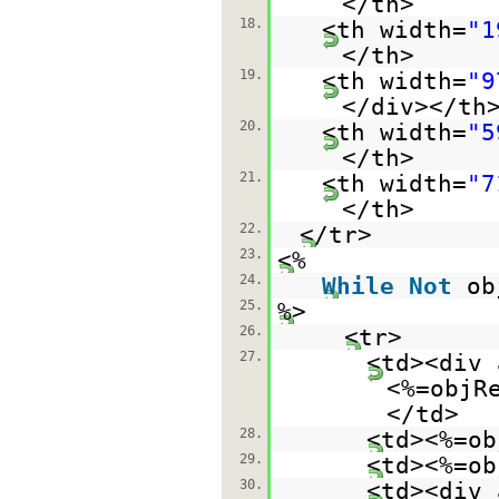
</th>
18.
<th width=
"1
</th>
19.
<th width=
"9
</div></th
20.
<th width=
"5
</th>
21.
<th width=
"7
</th>
22.
</tr>
23.
<%
24.
While
Not
ob
25.
%>
26.
<tr>
27.
<td><div 
<%=objR
</td>
28.
<td><%=ob
29.
<td><%=ob
30.
<td><div 