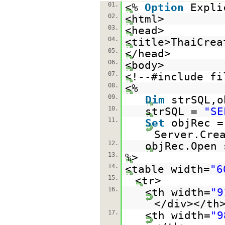
01.
<%
Option
Expli
02.
<html>
03.
<head>
04.
<title>ThaiCrea
05.
</head>
06.
<body>
07.
<!--#include fi
08.
<%
09.
Dim
strSQL,o
10.
strSQL =
"SE
11.
Set
objRec =
Server.Cre
12.
objRec.Open 
13.
%>
14.
<table width=
"6
15.
<tr>
16.
<th width=
"9
</div></th
17.
<th width=
"9