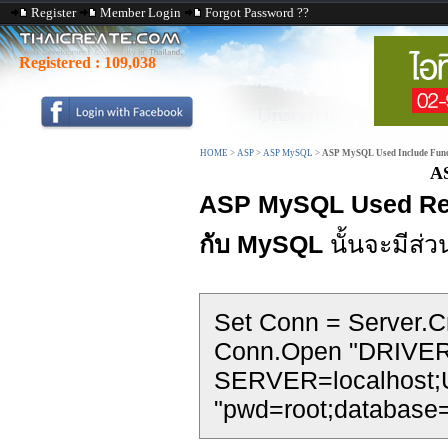
Register
Member Login
Forgot Password ??
Registered :
109,038
HOME
>
ASP
>
ASP MySQL
>
ASP MySQL Used Include Func
AS
ASP MySQL Used Req
กับ MySQL
นั้นจะมีส่
Set Conn = Server.C
Conn.Open "DRIVER
SERVER=localhost;U
"pwd=root;database