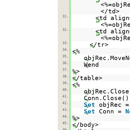
<%=objR
</td>
31.
<td align
<%=objR
32.
<td align
<%=objR
33.
</tr>
34.
<%
35.
objRec.MoveN
36.
Wend
37.
%>
38.
</table>
39.
<%
40.
objRec.Close
41.
Conn.Close()
42.
Set
objRec 
43.
Set
Conn =
N
44.
%>
45.
</body>
46.