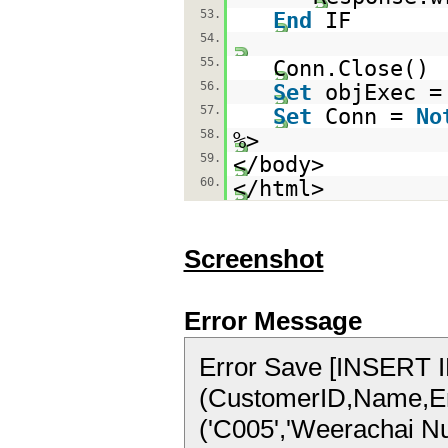
53.
End
IF
54.
55.
Conn.Close()
56.
Set
objExec 
57.
Set
Conn =
No
58.
%>
59.
</body>
60.
</html>
Screenshot
Error Message
Error Save [INSERT 
(CustomerID,Name,E
('C005','Weerachai Nu