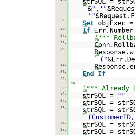
strSQL = strS
&
",'"
&Reques
'"
&Request.F
25.
Set
objExec =
26.
If
Err.Numbe
27.
'*** Rollb
28.
Conn.Rollb
29.
Response.w
("
&Err.D
30.
Response.e
31.
End
If
32.
33.
'*** Already 
34.
strSQL =
""
35.
strSQL = strS
36.
strSQL = strS
(CustomerID,
37.
strSQL = strS
38.
strSQL = strS