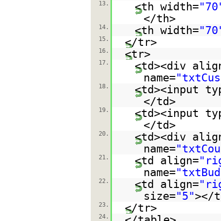
13.
<th width=
"70
</th>
14.
<th width=
"70
15.
</tr>
16.
<tr>
17.
<td><div alig
name=
"txtCus
18.
<td><input ty
</td>
19.
<td><input ty
</td>
20.
<td><div alig
name=
"txtCou
21.
<td align=
"ri
name=
"txtBud
22.
<td align=
"ri
size=
"5"
></t
23.
</tr>
24.
</table>