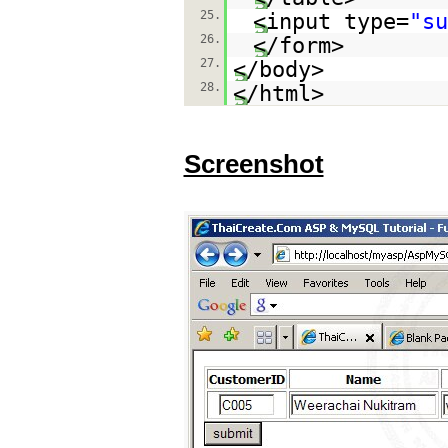
25.
<input type=
"s
26.
</form>
27.
</body>
28.
</html>
Screenshot