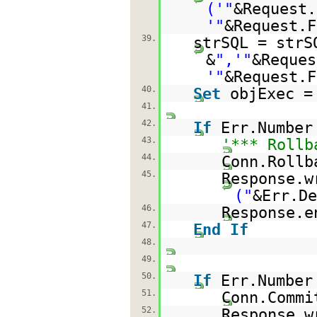
('"
&Request.
'"
&Request.F
39.
strSQL = strS
&
",'"
&Reques
'"
&Request.F
40.
Set
objExec =
41.
42.
If
Err.Numbe
43.
'*** Rollb
44.
Conn.Rollb
45.
Response.w
("
&Err.D
46.
Response.e
47.
End
If
48.
49.
50.
If
Err.Numbe
51.
Conn.Commi
52.
Response.w