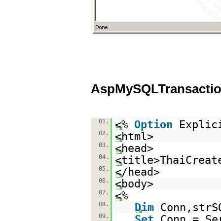
AspMySQLTransacti
01.
<%
Option
Explic
02.
<html>
03.
<head>
04.
<title>ThaiCreat
05.
</head>
06.
<body>
07.
<%
08.
Dim
Conn,strS
09.
Set
Conn = Se