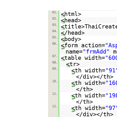
01.
<html>
02.
<head>
03.
<title>ThaiCreat
04.
</head>
05.
<body>
06.
<form action=
"As
name=
"frmAdd"
m
07.
<table width=
"60
08.
<tr>
09.
<th width=
"91
</div></th>
10.
<th width=
"16
</th>
11.
<th width=
"19
</th>
12.
<th width=
"97
</div></th>