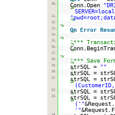
10.
Conn.Open
"DR
SERVER=local
11.
"pwd=root;dat
12.
13.
On
Error
Resu
14.
15.
'*** Transact
16.
Conn.BeginTra
17.
18.
'*** Save For
19.
strSQL =
""
20.
strSQL = strS
21.
strSQL = strS
(CustomerID,
22.
strSQL = strS
23.
strSQL = strS
('"
&Request.
'"
&Request.F
24.