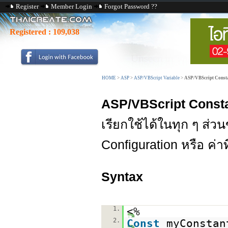
Register
Member Login
Forgot Password ??
Registered :
109,038
HOME
>
ASP
>
ASP/VBScript Variable
>
ASP/VBScript Consta
ASP/VBScript Const
เรียกใช้ได้ในทุก ๆ ส่
Configuration หรือ ค่าท
Syntax
1.
<%
2.
Const
myConstan