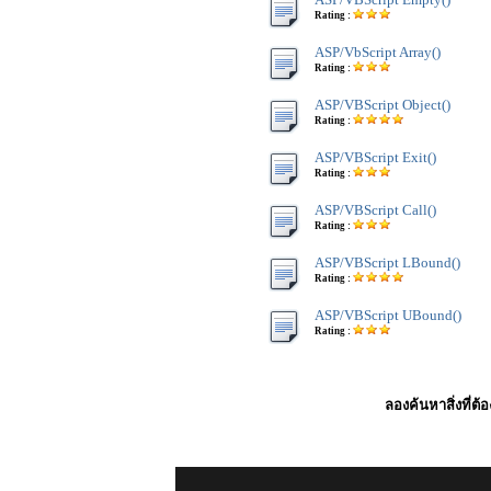
Rating :
ASP/VbScript Array()
Rating :
ASP/VBScript Object()
Rating :
ASP/VBScript Exit()
Rating :
ASP/VBScript Call()
Rating :
ASP/VBScript LBound()
Rating :
ASP/VBScript UBound()
Rating :
ลองค้นหาสิ่งที่ต้