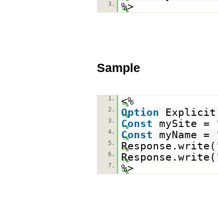
3.
%>
Sample
1.
<%
2.
Option
Explicit
3.
Const
mySite =
4.
Const
myName =
5.
Response.write(
6.
Response.write(
7.
%>