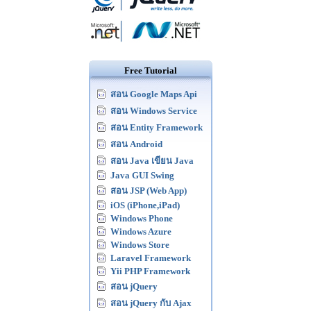
Free Tutorial
สอน Google Maps Api
สอน Windows Service
สอน Entity Framework
สอน Android
สอน Java เขียน Java
Java GUI Swing
สอน JSP (Web App)
iOS (iPhone,iPad)
Windows Phone
Windows Azure
Windows Store
Laravel Framework
Yii PHP Framework
สอน jQuery
สอน jQuery กับ Ajax