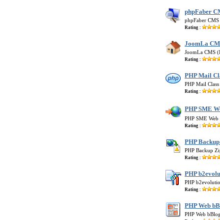
phpFaber C
phpFaber CMS 
Rating :
JoomLa CMS
JoomLa CMS (P
Rating :
PHP Mail Cl
PHP Mail Class
Rating :
PHP SME Web
PHP SME Web เ
Rating :
PHP Backup
PHP Backup Zi
Rating :
PHP b2evolu
PHP b2evolutio
Rating :
PHP Web bB
PHP Web bBlog 