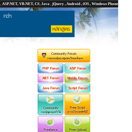
P
,
ASP.NET, VB.NET, C#, Java
,
jQuery , Android , iOS , Windows Phone