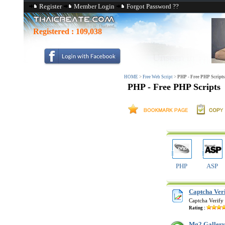
Register
Member Login
Forgot Password ??
Registered :
109,038
HOME
>
Free Web Script
>
PHP - Free PHP Scripts
PHP - Free PHP Scripts
PHP
ASP
Captcha Ver
Captcha Verify
Rating :
Mg2 Gallery