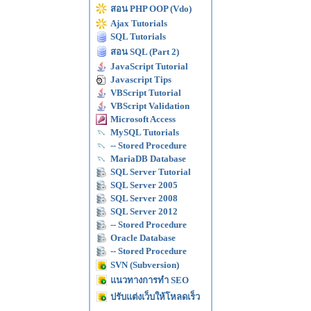
สอน PHP OOP (Vdo)
Ajax Tutorials
SQL Tutorials
สอน SQL (Part 2)
JavaScript Tutorial
Javascript Tips
VBScript Tutorial
VBScript Validation
Microsoft Access
MySQL Tutorials
-- Stored Procedure
MariaDB Database
SQL Server Tutorial
SQL Server 2005
SQL Server 2008
SQL Server 2012
-- Stored Procedure
Oracle Database
-- Stored Procedure
SVN (Subversion)
แนวทางการทำ SEO
ปรับแต่งเว็บให้โหลดเร็ว