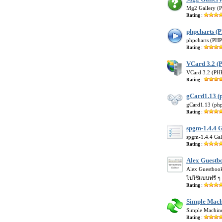
Mg2 Gallery (PH
Rating :
phpcharts (
phpcharts (PHP
Rating :
VCard 3.2 (P
VCard 3.2 (PHP
Rating :
gCard1.13 (
gCard1.13 (php
Rating :
spgm-1.4.4 G
spgm-1.4.4 Gall
Rating :
Alex Guestbo
Alex Guestbook
ไปใช้แบบฟรี ๆ
Rating :
Simple Mach
Simple Machine
Rating :