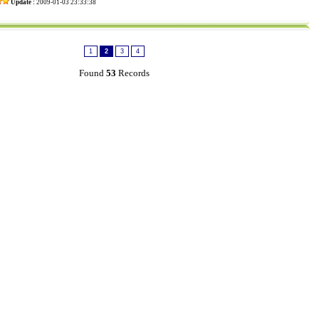
Update :
2009-01-03 23:33:38
1
2
3
4
Found
53
Records