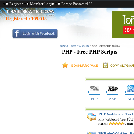
Register
Member Login
Forgot Password ??
Registered :
109,038
HOME
>
Free Web Script
>
PHP - Free PHP Scripts
PHP - Free PHP Scripts
PHP
ASP
.NE
PHP Webboard Text -
PHP Webboard Text เป็นโป
Rating :
Update 
PHP phpWebSite - F