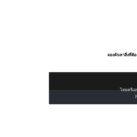
ลองค้นหาสิ่งที่ต้
ไทยครีเอท
[