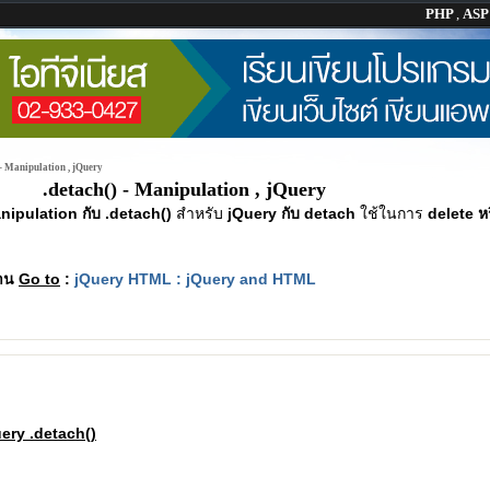
PHP
,
AS
 - Manipulation , jQuery
.detach() - Manipulation , jQuery
nipulation กับ .detach()
สำหรับ
jQuery กับ detach
ใช้ในการ
delete ห
ฐาน
Go to
:
jQuery HTML : jQuery and HTML
ery .detach()