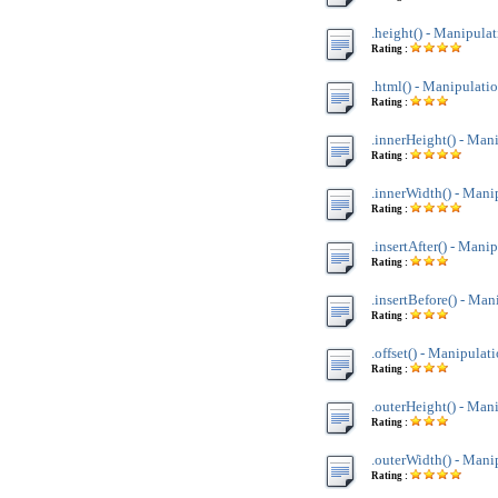
.height() - Manipulat
Rating :
.html() - Manipulatio
Rating :
.innerHeight() - Man
Rating :
.innerWidth() - Mani
Rating :
.insertAfter() - Mani
Rating :
.insertBefore() - Man
Rating :
.offset() - Manipulat
Rating :
.outerHeight() - Man
Rating :
.outerWidth() - Mani
Rating :