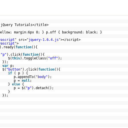
 jQuery Tutorials</title>
ellow; margin:6px 0; } p.off { background: black; }
vascript"
src=
"jquery-1.6.4.js"
></script>
vascript"
>
).ready(
function
(){
(
"p"
).click(
function
(){
$(
this
).toggleClass(
"off"
);
});
var
p;
$(
"button"
).click(
function
(){
if
( p ) {
p.appendTo(
"body"
);
p =
null
;
}
else
{
p = $(
"p"
).detach();
}
});