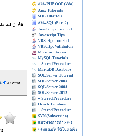
สอน PHP OOP (Vdo)
Ajax Tutorials
SQL Tutorials
สอน SQL (Part 2)
detach(); คือ
JavaScript Tutorial
Javascript Tips
VBScript Tutorial
VBScript Validation
Microsoft Access
MySQL Tutorials
-- Stored Procedure
MariaDB Database
SQL Server Tutorial
SQL Server 2005
L
สามารถ
SQL Server 2008
SQL Server 2012
-- Stored Procedure
Oracle Database
-- Stored Procedure
SVN (Subversion)
แนวทางการทำ SEO
ปรับแต่งเว็บให้โหลดเร็ว
/ 5