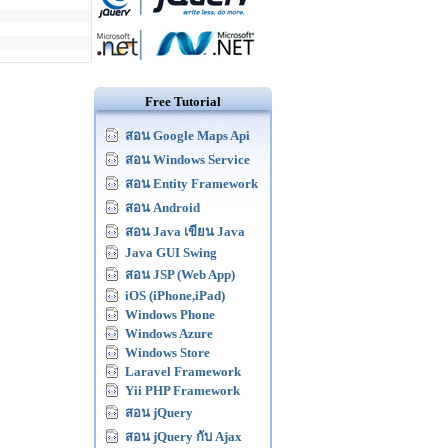
Free Tutorial
สอน Google Maps Api
สอน Windows Service
สอน Entity Framework
สอน Android
สอน Java เขียน Java
Java GUI Swing
สอน JSP (Web App)
iOS (iPhone,iPad)
Windows Phone
Windows Azure
Windows Store
Laravel Framework
Yii PHP Framework
สอน jQuery
สอน jQuery กับ Ajax