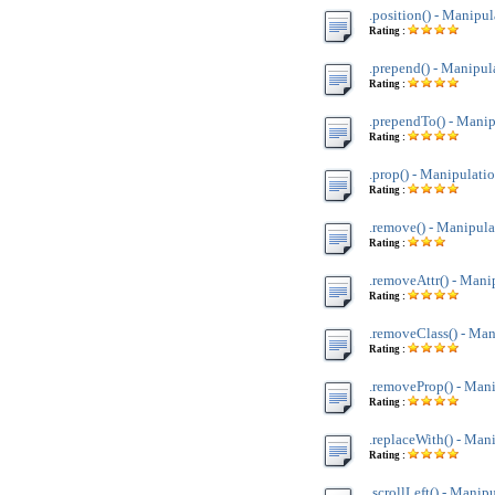
.position() - Manipul
Rating :
.prepend() - Manipul
Rating :
.prependTo() - Manip
Rating :
.prop() - Manipulatio
Rating :
.remove() - Manipula
Rating :
.removeAttr() - Mani
Rating :
.removeClass() - Man
Rating :
.removeProp() - Mani
Rating :
.replaceWith() - Man
Rating :
.scrollLeft() - Manip