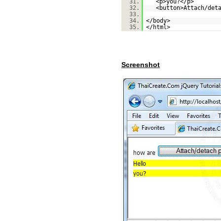
31.
<p>you?</p>
32.
<button>Attach/det
33.
34.
</body>
35.
</html>
Screenshot