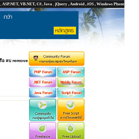
P
,
ASP.NET, VB.NET, C#, Java
,
jQuery , Android , iOS , Windows Phone
รือ ลบ remove