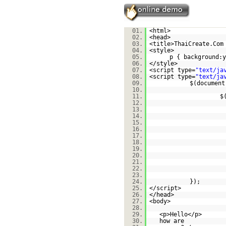
01.
<html>
02.
<head>
03.
<title>ThaiCreate.Com
04.
<style>
05.
p { background:y
06.
</style>
07.
<script type=
"text/ja
08.
<script type=
"text/ja
09.
$(document
10.
11.
$
12.
13.
14.
15.
16.
17.
18.
19.
20.
21.
22.
23.
24.
});
25.
</script>
26.
</head>
27.
<body>
28.
29.
<p>Hello</p>
30.
how are