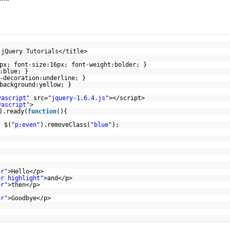
 jQuery Tutorials</title>
px; font-size:16px; font-weight:bolder; }
:blue; }
-decoration:underline; }
background:yellow; }
vascript"
src=
"jquery-1.6.4.js"
></script>
vascript"
>
).ready(
function
(){
$(
"p:even"
).removeClass(
"blue"
);
er"
>Hello</p>
er highlight"
>and</p>
er"
>then</p>
er"
>Goodbye</p>