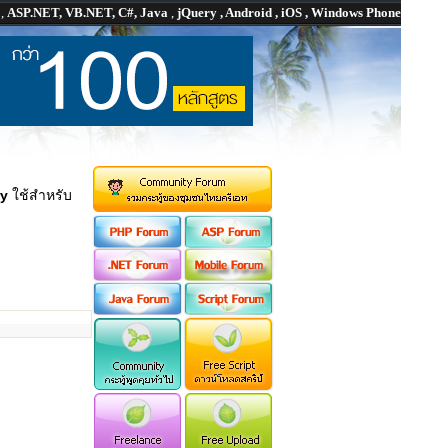
P
,
ASP.NET, VB.NET, C#, Java
,
jQuery , Android , iOS , Windows Phone
ry
ใช้สำหรับ