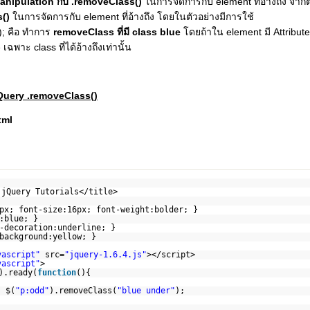
anipulation กับ .removeClass()
ในการจัดการกับ element ที่อ้างถึง จาก
s()
ในการจัดการกับ element ที่อ้างถึง โดยในตัวอย่างมีการใช้
); คือ ทำการ
removeClass ที่มี class blue
โดยถ้าใน element มี Attribut
ฉพาะ class ที่ได้อ้างถึงเท่านั้น
jQuery .removeClass()
tml
 jQuery Tutorials</title>
px; font-size:16px; font-weight:bolder; }
:blue; }
-decoration:underline; }
background:yellow; }
vascript"
src=
"jquery-1.6.4.js"
></script>
vascript"
>
).ready(
function
(){
$(
"p:odd"
).removeClass(
"blue under"
);