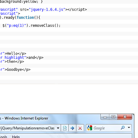
background:yellow; }
vascript"
src=
"jquery-1.6.4.js"
></script>
vascript"
>
).ready(
function
(){
$(
"p:eq(1)"
).removeClass();
er"
>Hello</p>
er highlight"
>and</p>
er"
>then</p>
er"
>Goodbye</p>