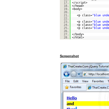
17.
</script>
18.
</head>
19.
<body>
20.
21.
<p class=
"blue und
22.
23.
<p class=
"blue und
24.
<p class=
"blue und
25.
<p class=
"blue und
26.
27.
</body>
28.
</html>
Screenshot