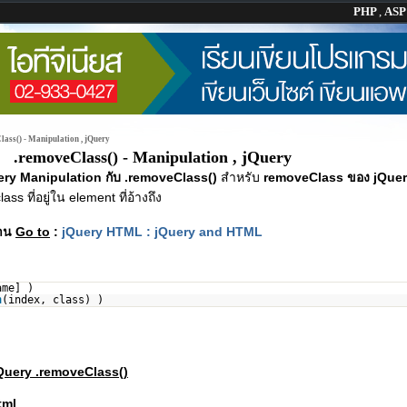
PHP
,
AS
lass() - Manipulation , jQuery
.removeClass() - Manipulation , jQuery
ery Manipulation กับ .removeClass()
สำหรับ
removeClass ของ jQue
class ที่อยู่ใน element ที่อ้างถึง
ฐาน
Go to
:
jQuery HTML : jQuery and HTML
ame] )
n
(index, class) )
jQuery .removeClass()
tml