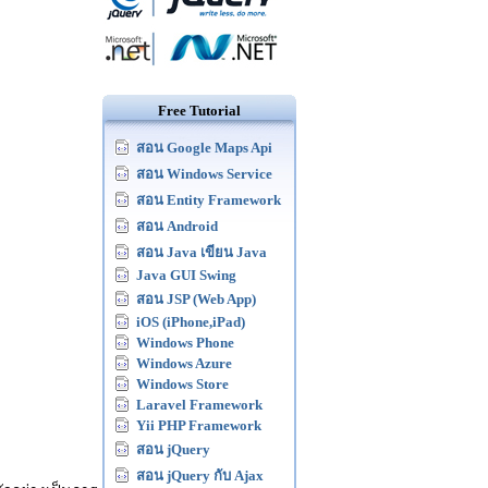
Free Tutorial
สอน Google Maps Api
สอน Windows Service
สอน Entity Framework
สอน Android
สอน Java เขียน Java
Java GUI Swing
สอน JSP (Web App)
iOS (iPhone,iPad)
Windows Phone
Windows Azure
Windows Store
Laravel Framework
Yii PHP Framework
สอน jQuery
สอน jQuery กับ Ajax