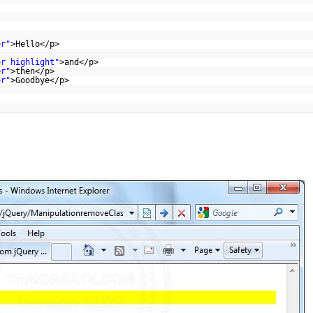
er"
>Hello</p>
er highlight"
>and</p>
er"
>then</p>
er"
>Goodbye</p>