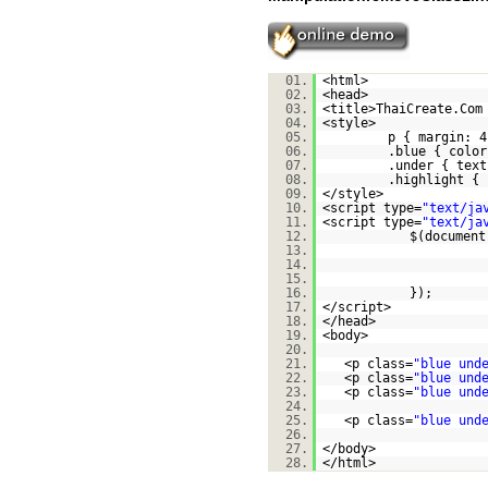
01.
<html>
02.
<head>
03.
<title>ThaiCreate.Com
04.
<style>
05.
p { margin: 4
06.
.blue { color
07.
.under { text
08.
.highlight { 
09.
</style>
10.
<script type=
"text/ja
11.
<script type=
"text/ja
12.
$(document
13.
14.
15.
16.
});
17.
</script>
18.
</head>
19.
<body>
20.
21.
<p class=
"blue und
22.
<p class=
"blue und
23.
<p class=
"blue und
24.
25.
<p class=
"blue und
26.
27.
</body>
28.
</html>