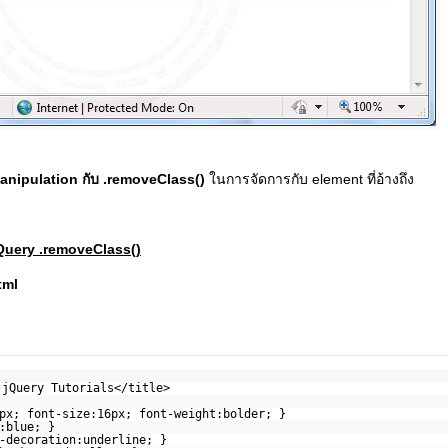
anipulation กับ .removeClass()
ในการจัดการกับ element ที่อ้างถึง
jQuery .removeClass()
tml
 jQuery Tutorials</title>
px; font-size:16px; font-weight:bolder; }
:blue; }
-decoration:underline; }