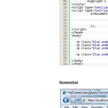
08.
.highlight { 
09.
</style>
10.
<script type=
"text/ja
11.
<script type=
"text/ja
12.
$(document
13.
14.
15.
16.
});
17.
</script>
18.
</head>
19.
<body>
20.
21.
<p class=
"blue und
22.
<p class=
"blue und
23.
<p class=
"blue und
24.
25.
<p class=
"blue und
26.
27.
</body>
28.
</html>
Screenshot