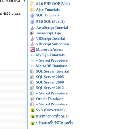
ตัวอย่างเป็นการ
สอน PHP OOP (Vdo)
Ajax Tutorials
es ของ class
SQL Tutorials
สอน SQL (Part 2)
JavaScript Tutorial
Javascript Tips
VBScript Tutorial
VBScript Validation
Microsoft Access
MySQL Tutorials
-- Stored Procedure
MariaDB Database
SQL Server Tutorial
SQL Server 2005
SQL Server 2008
SQL Server 2012
-- Stored Procedure
Oracle Database
-- Stored Procedure
SVN (Subversion)
แนวทางการทำ SEO
ปรับแต่งเว็บให้โหลดเร็ว