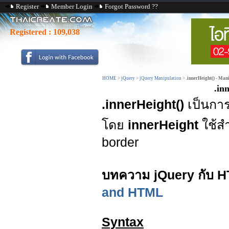
Register
Member Login
Forgot Password ??
Registered :
109,038
HOME
>
jQuery
>
jQuery Manipulation
>
.innerHeight() - Man
.in
.innerHeight()
เป็นกา
โดย
innerHeight
ใช้ส
border
บทความ jQuery กับ H
and HTML
Syntax