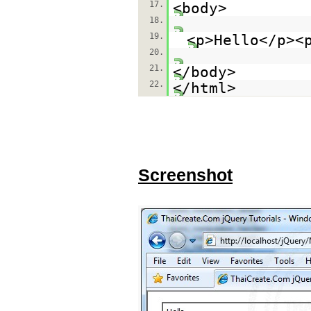
17.
<body>
18.
19.
<p>Hello</p><
20.
21.
</body>
22.
</html>
Screenshot