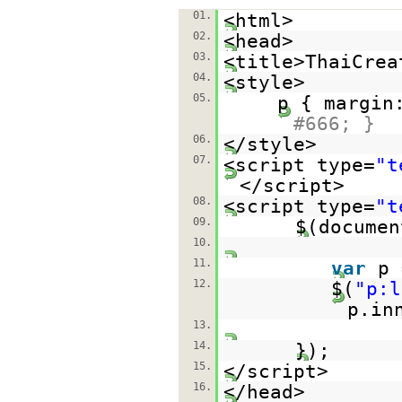
01.
<html>
02.
<head>
03.
<title>ThaiCrea
04.
<style>
05.
p { margin
#666; }
06.
</style>
07.
<script type=
"t
</script>
08.
<script type=
"t
09.
$(documen
10.
11.
var
p 
12.
$(
"p:l
p.in
13.
14.
});
15.
</script>
16.
</head>