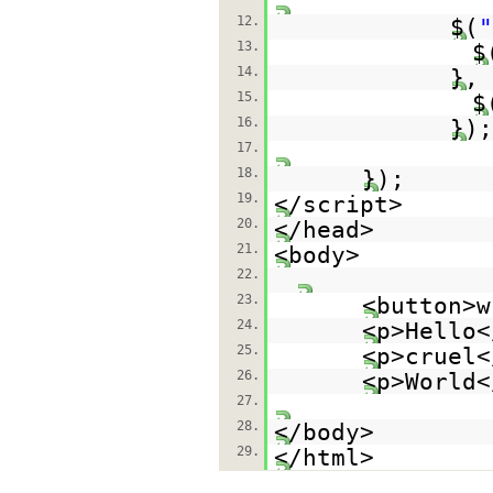
12.
$(
"
13.
$
14.
},
15.
$
16.
});
17.
18.
});
19.
</script>
20.
</head>
21.
<body>
22.
23.
<button>w
24.
<p>Hello<
25.
<p>cruel<
26.
<p>World<
27.
28.
</body>
29.
</html>