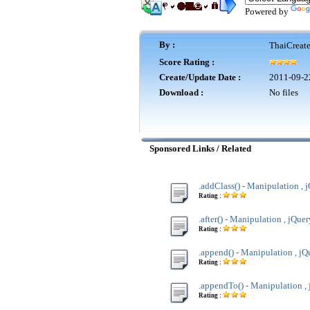
Powered by
By :
ThaiCreat
Score Rating :
Create/Update Date :
2011-09-2
Download :
No files
Sponsored Links / Related
.addClass() - Manipulation , 
Rating :
.after() - Manipulation , jQuer
Rating :
.append() - Manipulation , jQ
Rating :
.appendTo() - Manipulation ,
Rating :