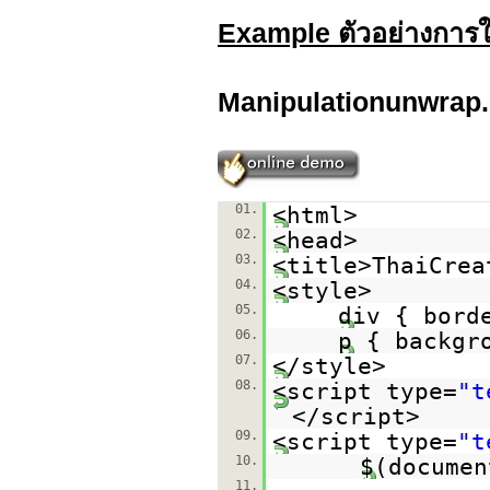
Example ตัวอย่างการใ
Manipulationunwrap.
01.
<html>
02.
<head>
03.
<title>ThaiCrea
04.
<style>
05.
div { bord
06.
p { backgr
07.
</style>
08.
<script type=
"t
</script>
09.
<script type=
"t
10.
$(documen
11.