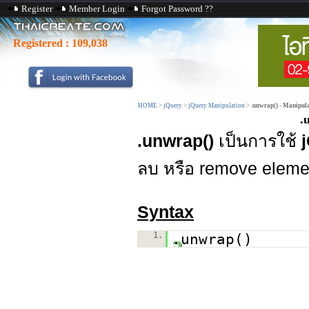
Register
Member Login
Forgot Password ??
Registered :
109,038
HOME
>
jQuery
>
jQuery Manipulation
>
.unwrap() - Manipula
.
.unwrap()
เป็นการใช้
ลบ หรือ remove element 
Syntax
1.
.unwrap()