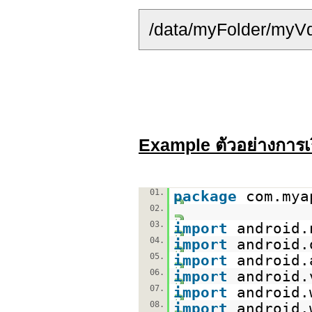
/data/myFolder/myV
Example ตัวอย่างการเรี
01.
package
com.mya
02.
03.
import
android.
04.
import
android.
05.
import
android.
06.
import
android.
07.
import
android.
08.
import
android.