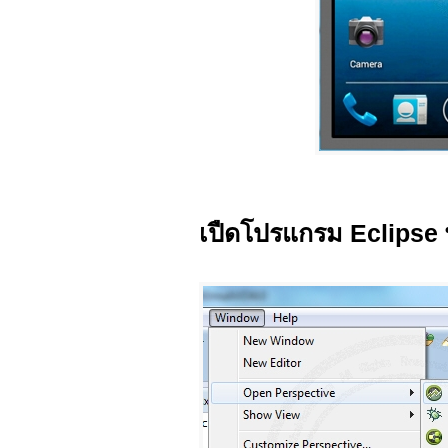
เปืดโปรแกรม Eclipse พร