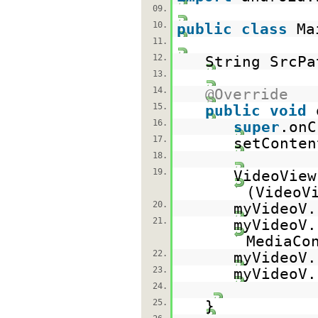
09.
10.
public
class
Ma
11.
12.
String SrcP
13.
14.
@Override
15.
public
void
16.
super
.onC
17.
setConten
18.
19.
VideoView
(VideoV
20.
myVideoV.
21.
myVideoV.
MediaCo
22.
myVideoV.
23.
myVideoV.
24.
25.
}