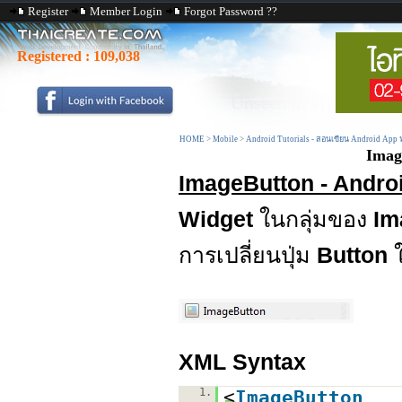
Register
Member Login
Forgot Password ??
Registered :
109,038
HOME
>
Mobile
>
Android Tutorials - สอนเขียน Android App
Imag
ImageButton - Andro
Widget
ในกลุ่มของ
Im
การเปลี่ยนปุ่ม
Button
ใ
XML Syntax
1.
<
ImageButton