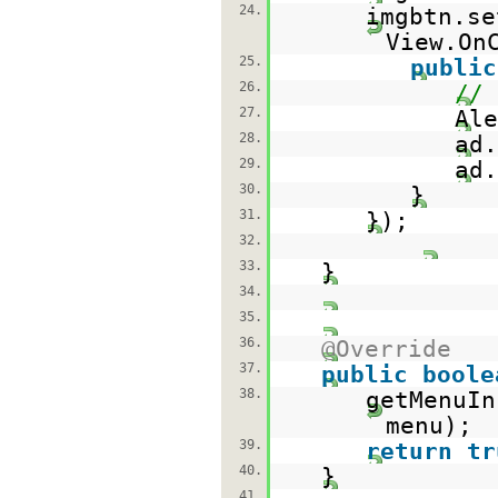
24.
imgbtn.se
View.On
25.
public
26.
// 
27.
Ale
28.
ad.
29.
ad.
30.
}
31.
});
32.
33.
}
34.
35.
36.
@Override
37.
public
boole
38.
getMenuIn
menu);
39.
return
tr
40.
}
41.