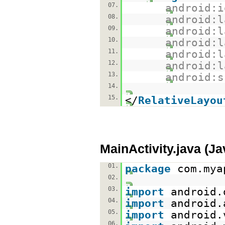
07.
android:i
08.
android:l
09.
android:l
10.
android:l
11.
android:l
12.
android:l
13.
android:s
14.
15.
</
RelativeLayou
MainActivity.java (J
01.
package
com.mya
02.
03.
import
android.
04.
import
android.
05.
import
android.
06.