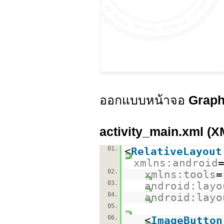
ออกแบบหน้าจอ
Graph
activity_main.xml (X
01.
<
RelativeLayout
xmlns:android
02.
xmlns:tools
=
03.
android:layo
04.
android:layo
05.
06.
<
ImageButton