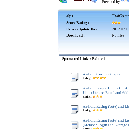
Powered by
By :
ThaiCreat
Score Rating :
Create/Update Date :
2012-07-0
Download :
No files
Sponsored Links / Related
Android Custom Adapter
Rating :
Android People Contact List
Photo Picture, Email and Add
Rating :
Android Rating (Vote) and Li
Rating :
Android Rating (Vote) and Li
(Member Login and Average 