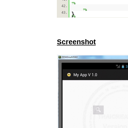
42.
43.
}
Screenshot