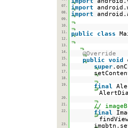
import
android.
07.
import
android.
08.
import
android.
09.
10.
11.
public
class
Ma
12.
13.
14.
@Override
15.
public
void
16.
super
.onC
17.
setConten
18.
19.
final
Ale
AlertDi
20.
21.
// imageB
22.
final
Ima
findVie
23.
imgbtn.se