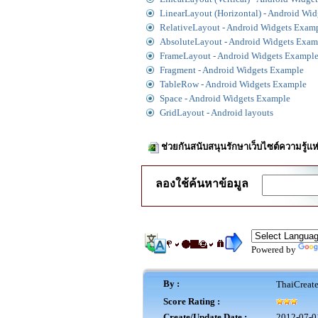
LinearLayout (Horizontal) - Android Wi
RelativeLayout - Android Widgets Exam
AbsoluteLayout - Android Widgets Exam
FrameLayout - Android Widgets Exampl
Fragment - Android Widgets Example
TableRow - Android Widgets Example
Space - Android Widgets Example
GridLayout - Android layouts
ช่วยกันสนับสนุนรักษาเว็บไซต์ความรู้แห
ลองใช้ค้นหาข้อมูล
Powered by
By :
ThaiCreat
Score Rating :
Create/Update Date :
2012-07-0