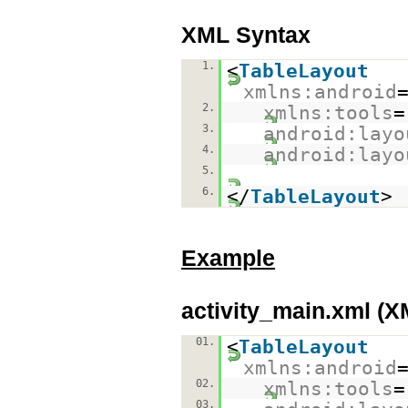
XML Syntax
1.
<
TableLayout
xmlns:android
2.
xmlns:tools
=
3.
android:layo
4.
android:layo
5.
6.
</
TableLayout
>
Example
activity_main.xml (X
01.
<
TableLayout
xmlns:android
02.
xmlns:tools
=
03.