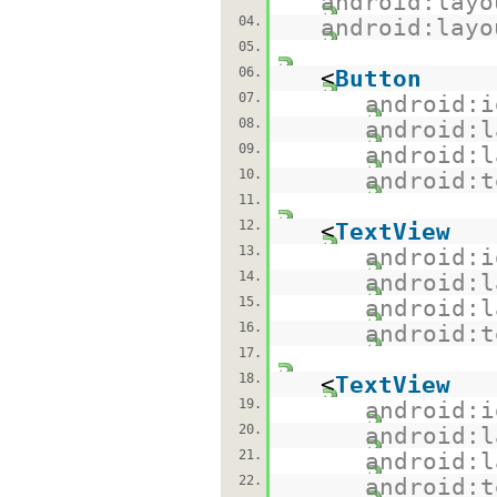
android:layo
04.
android:layo
05.
06.
<
Button
07.
android:i
08.
android:l
09.
android:l
10.
android:t
11.
12.
<
TextView
13.
android:i
14.
android:l
15.
android:l
16.
android:t
17.
18.
<
TextView
19.
android:i
20.
android:l
21.
android:l
22.
android:t