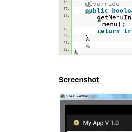
16.
@Override
17.
public
boole
18.
getMenuIn
menu);
19.
return
tr
20.
}
21.
22.
}
Screenshot