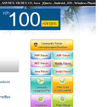
P
,
ASP.NET, VB.NET, C#, Java
,
jQuery , Android , iOS , Windows Phone
Android
การเขียน