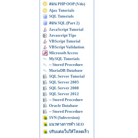
สอน PHP OOP (Vdo)
Ajax Tutorials
SQL Tutorials
สอน SQL (Part 2)
JavaScript Tutorial
Javascript Tips
VBScript Tutorial
VBScript Validation
Microsoft Access
MySQL Tutorials
-- Stored Procedure
MariaDB Database
SQL Server Tutorial
SQL Server 2005
SQL Server 2008
SQL Server 2012
-- Stored Procedure
Oracle Database
-- Stored Procedure
SVN (Subversion)
แนวทางการทำ SEO
ปรับแต่งเว็บให้โหลดเร็ว