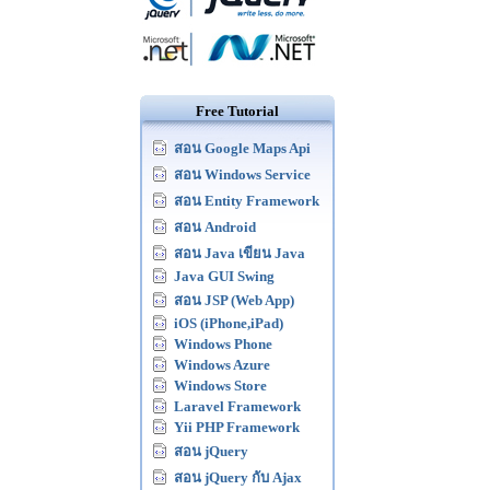
Free Tutorial
สอน Google Maps Api
สอน Windows Service
สอน Entity Framework
สอน Android
สอน Java เขียน Java
Java GUI Swing
สอน JSP (Web App)
iOS (iPhone,iPad)
Windows Phone
Windows Azure
Windows Store
Laravel Framework
Yii PHP Framework
สอน jQuery
สอน jQuery กับ Ajax